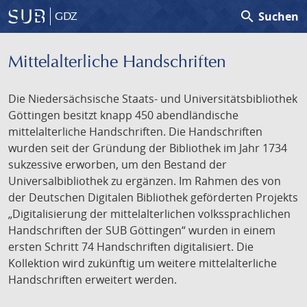
search
Suchen
GDZ
Mittelalterliche Handschriften
Die Niedersächsische Staats- und Universitätsbibliothek
Göttingen besitzt knapp 450 abendländische
mittelalterliche Handschriften. Die Handschriften
wurden seit der Gründung der Bibliothek im Jahr 1734
sukzessive erworben, um den Bestand der
Universalbibliothek zu ergänzen. Im Rahmen des von
der Deutschen Digitalen Bibliothek geförderten Projekts
„Digitalisierung der mittelalterlichen volkssprachlichen
Handschriften der SUB Göttingen“ wurden in einem
ersten Schritt 74 Handschriften digitalisiert. Die
Kollektion wird zukünftig um weitere mittelalterliche
Handschriften erweitert werden.