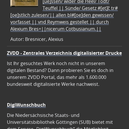
[ue]ssen/ wider die Heel/ Todt/
Teuffel || Sünde/ Gesetz #[et]c̃ tr#
[oe]stlich zulesen/|| allen bl#[oe]den gewissen/
vorfasset || vnd Reymweis gestellet || durch
Alexium Bres=||nicerum Cotbusianum.||
Autor: Bresnicer, Alexius
ZVDD - Zentrales Verzeichnis digitalisierter Drucke
Ist Ihr gesuchtes Werk noch nicht in unserem
digitalen Bestand? Dann probieren Sie es doch in
unserem ZVDD Portal, das mehr als 1.600.000
bundesweit digitalisierte Werke nachweist.
DigiWunschbuch
Die Niedersächsische Staats- und
Universitätsbibliothek Göttingen (SUB) bietet mit