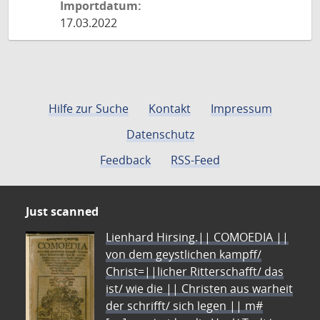
Importdatum:
17.03.2022
Hilfe zur Suche
Kontakt
Impressum
Datenschutz
Feedback
RSS-Feed
Just scanned
Lienhard Hirsing.|| COMOEDIA ||
von dem geystlichen kampff/
Christ=||licher Ritterschafft/ das
ist/ wie die || Christen aus warheit
der schrifft/ sich legen || m#