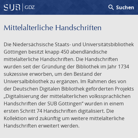
search
Suchen
GDZ
Mittelalterliche Handschriften
Die Niedersächsische Staats- und Universitätsbibliothek
Göttingen besitzt knapp 450 abendländische
mittelalterliche Handschriften. Die Handschriften
wurden seit der Gründung der Bibliothek im Jahr 1734
sukzessive erworben, um den Bestand der
Universalbibliothek zu ergänzen. Im Rahmen des von
der Deutschen Digitalen Bibliothek geförderten Projekts
„Digitalisierung der mittelalterlichen volkssprachlichen
Handschriften der SUB Göttingen“ wurden in einem
ersten Schritt 74 Handschriften digitalisiert. Die
Kollektion wird zukünftig um weitere mittelalterliche
Handschriften erweitert werden.