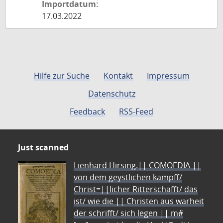
Importdatum:
17.03.2022
Hilfe zur Suche
Kontakt
Impressum
Datenschutz
Feedback
RSS-Feed
Just scanned
Lienhard Hirsing.|| COMOEDIA ||
von dem geystlichen kampff/
Christ=||licher Ritterschafft/ das
ist/ wie die || Christen aus warheit
der schrifft/ sich legen || m#