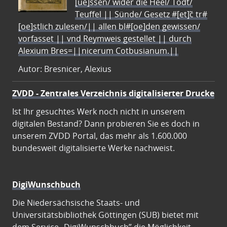
[ue]ssen/ wider die Heel/ Todt/
Teuffel || Sünde/ Gesetz #[et]c̃ tr#
[oe]stlich zulesen/|| allen bl#[oe]den gewissen/
vorfasset || vnd Reymweis gestellet || durch
Alexium Bres=||nicerum Cotbusianum.||
Autor: Bresnicer, Alexius
ZVDD - Zentrales Verzeichnis digitalisierter Drucke
Ist Ihr gesuchtes Werk noch nicht in unserem
digitalen Bestand? Dann probieren Sie es doch in
unserem ZVDD Portal, das mehr als 1.600.000
bundesweit digitalisierte Werke nachweist.
DigiWunschbuch
Die Niedersächsische Staats- und
Universitätsbibliothek Göttingen (SUB) bietet mit