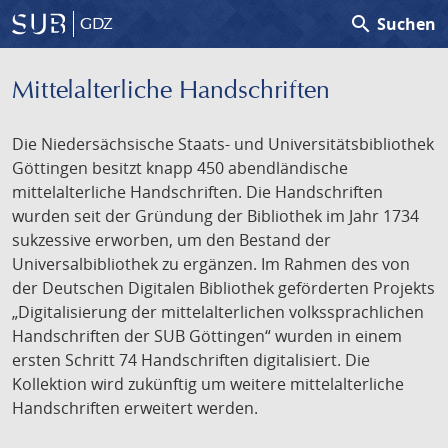
search
Suchen
GDZ
Mittelalterliche Handschriften
Die Niedersächsische Staats- und Universitätsbibliothek
Göttingen besitzt knapp 450 abendländische
mittelalterliche Handschriften. Die Handschriften
wurden seit der Gründung der Bibliothek im Jahr 1734
sukzessive erworben, um den Bestand der
Universalbibliothek zu ergänzen. Im Rahmen des von
der Deutschen Digitalen Bibliothek geförderten Projekts
„Digitalisierung der mittelalterlichen volkssprachlichen
Handschriften der SUB Göttingen“ wurden in einem
ersten Schritt 74 Handschriften digitalisiert. Die
Kollektion wird zukünftig um weitere mittelalterliche
Handschriften erweitert werden.