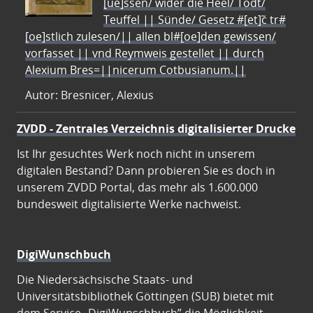
[ue]ssen/ wider die Heel/ Todt/
Teuffel || Sünde/ Gesetz #[et]c̃ tr#
[oe]stlich zulesen/|| allen bl#[oe]den gewissen/
vorfasset || vnd Reymweis gestellet || durch
Alexium Bres=||nicerum Cotbusianum.||
Autor: Bresnicer, Alexius
ZVDD - Zentrales Verzeichnis digitalisierter Drucke
Ist Ihr gesuchtes Werk noch nicht in unserem
digitalen Bestand? Dann probieren Sie es doch in
unserem ZVDD Portal, das mehr als 1.600.000
bundesweit digitalisierte Werke nachweist.
DigiWunschbuch
Die Niedersächsische Staats- und
Universitätsbibliothek Göttingen (SUB) bietet mit