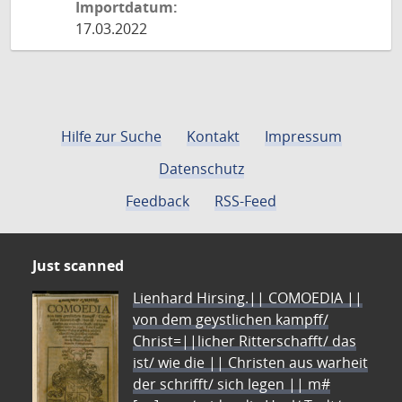
Importdatum:
17.03.2022
Hilfe zur Suche
Kontakt
Impressum
Datenschutz
Feedback
RSS-Feed
Just scanned
Lienhard Hirsing.|| COMOEDIA ||
von dem geystlichen kampff/
Christ=||licher Ritterschafft/ das
ist/ wie die || Christen aus warheit
der schrifft/ sich legen || m#