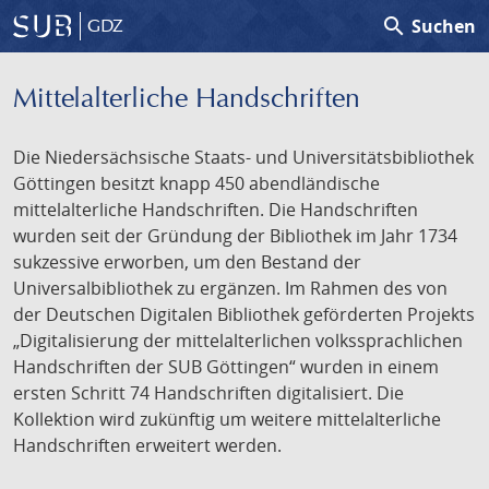
search
Suchen
GDZ
Mittelalterliche Handschriften
Die Niedersächsische Staats- und Universitätsbibliothek
Göttingen besitzt knapp 450 abendländische
mittelalterliche Handschriften. Die Handschriften
wurden seit der Gründung der Bibliothek im Jahr 1734
sukzessive erworben, um den Bestand der
Universalbibliothek zu ergänzen. Im Rahmen des von
der Deutschen Digitalen Bibliothek geförderten Projekts
„Digitalisierung der mittelalterlichen volkssprachlichen
Handschriften der SUB Göttingen“ wurden in einem
ersten Schritt 74 Handschriften digitalisiert. Die
Kollektion wird zukünftig um weitere mittelalterliche
Handschriften erweitert werden.