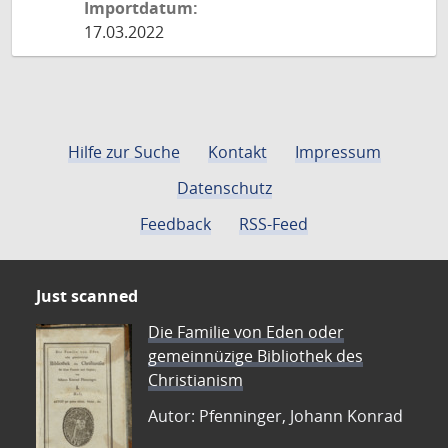
Importdatum:
17.03.2022
Hilfe zur Suche
Kontakt
Impressum
Datenschutz
Feedback
RSS-Feed
Just scanned
Die Familie von Eden oder
gemeinnüzige Bibliothek des
Christianism
Autor: Pfenninger, Johann Konrad