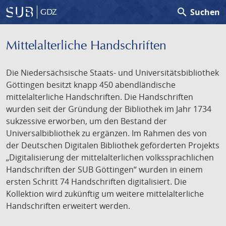
search
Suchen
GDZ
Mittelalterliche Handschriften
Die Niedersächsische Staats- und Universitätsbibliothek
Göttingen besitzt knapp 450 abendländische
mittelalterliche Handschriften. Die Handschriften
wurden seit der Gründung der Bibliothek im Jahr 1734
sukzessive erworben, um den Bestand der
Universalbibliothek zu ergänzen. Im Rahmen des von
der Deutschen Digitalen Bibliothek geförderten Projekts
„Digitalisierung der mittelalterlichen volkssprachlichen
Handschriften der SUB Göttingen“ wurden in einem
ersten Schritt 74 Handschriften digitalisiert. Die
Kollektion wird zukünftig um weitere mittelalterliche
Handschriften erweitert werden.