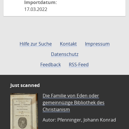
Importdatum:
17.03.2022
Hilfe zur Suche
Kontakt
Impressum
Datenschutz
Feedback
RSS-Feed
Just scanned
Die Familie von Eden oder
gemeinnüzige Bibliothek des
Christianism
Autor: Pfenninger, Johann Konrad