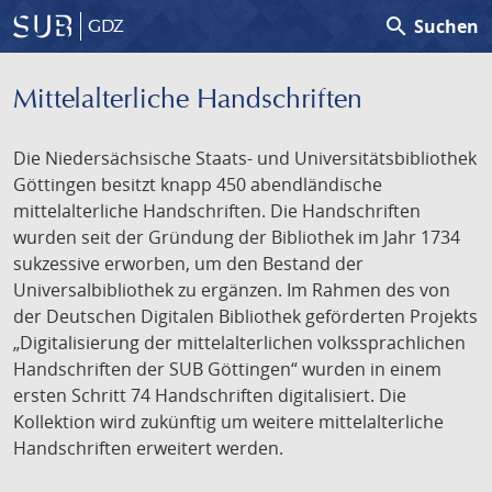
search
Suchen
GDZ
Mittelalterliche Handschriften
Die Niedersächsische Staats- und Universitätsbibliothek
Göttingen besitzt knapp 450 abendländische
mittelalterliche Handschriften. Die Handschriften
wurden seit der Gründung der Bibliothek im Jahr 1734
sukzessive erworben, um den Bestand der
Universalbibliothek zu ergänzen. Im Rahmen des von
der Deutschen Digitalen Bibliothek geförderten Projekts
„Digitalisierung der mittelalterlichen volkssprachlichen
Handschriften der SUB Göttingen“ wurden in einem
ersten Schritt 74 Handschriften digitalisiert. Die
Kollektion wird zukünftig um weitere mittelalterliche
Handschriften erweitert werden.