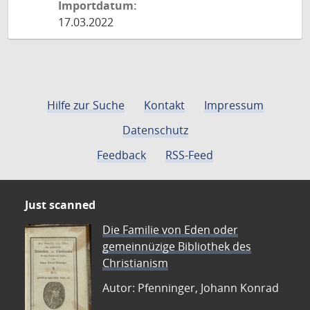
Importdatum:
17.03.2022
Hilfe zur Suche
Kontakt
Impressum
Datenschutz
Feedback
RSS-Feed
Just scanned
Die Familie von Eden oder
gemeinnüzige Bibliothek des
Christianism
Autor: Pfenninger, Johann Konrad