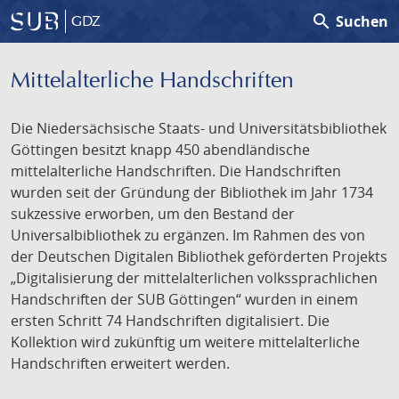
search
Suchen
GDZ
Mittelalterliche Handschriften
Die Niedersächsische Staats- und Universitätsbibliothek
Göttingen besitzt knapp 450 abendländische
mittelalterliche Handschriften. Die Handschriften
wurden seit der Gründung der Bibliothek im Jahr 1734
sukzessive erworben, um den Bestand der
Universalbibliothek zu ergänzen. Im Rahmen des von
der Deutschen Digitalen Bibliothek geförderten Projekts
„Digitalisierung der mittelalterlichen volkssprachlichen
Handschriften der SUB Göttingen“ wurden in einem
ersten Schritt 74 Handschriften digitalisiert. Die
Kollektion wird zukünftig um weitere mittelalterliche
Handschriften erweitert werden.