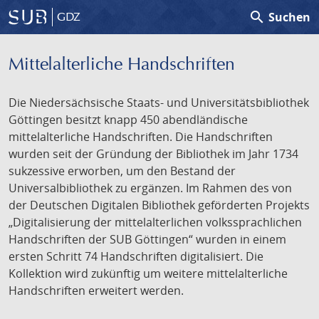
search
Suchen
GDZ
Mittelalterliche Handschriften
Die Niedersächsische Staats- und Universitätsbibliothek
Göttingen besitzt knapp 450 abendländische
mittelalterliche Handschriften. Die Handschriften
wurden seit der Gründung der Bibliothek im Jahr 1734
sukzessive erworben, um den Bestand der
Universalbibliothek zu ergänzen. Im Rahmen des von
der Deutschen Digitalen Bibliothek geförderten Projekts
„Digitalisierung der mittelalterlichen volkssprachlichen
Handschriften der SUB Göttingen“ wurden in einem
ersten Schritt 74 Handschriften digitalisiert. Die
Kollektion wird zukünftig um weitere mittelalterliche
Handschriften erweitert werden.