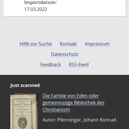
Importdatum:
17.03.2022
Hilfe zur Suche
Kontakt
Impressum
Datenschutz
Feedback
RSS-Feed
Just scanned
Die Familie von Eden oder
gemeinnüzige Bibliothek des
Christianism
Autor: Pfenninger, Johann Konrad