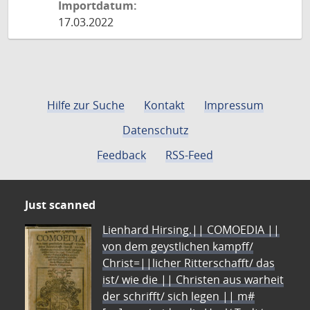
Importdatum:
17.03.2022
Hilfe zur Suche
Kontakt
Impressum
Datenschutz
Feedback
RSS-Feed
Just scanned
Lienhard Hirsing.|| COMOEDIA ||
von dem geystlichen kampff/
Christ=||licher Ritterschafft/ das
ist/ wie die || Christen aus warheit
der schrifft/ sich legen || m#