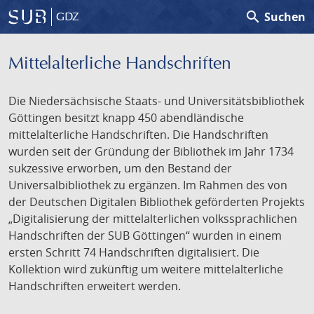
search
Suchen
GDZ
Mittelalterliche Handschriften
Die Niedersächsische Staats- und Universitätsbibliothek
Göttingen besitzt knapp 450 abendländische
mittelalterliche Handschriften. Die Handschriften
wurden seit der Gründung der Bibliothek im Jahr 1734
sukzessive erworben, um den Bestand der
Universalbibliothek zu ergänzen. Im Rahmen des von
der Deutschen Digitalen Bibliothek geförderten Projekts
„Digitalisierung der mittelalterlichen volkssprachlichen
Handschriften der SUB Göttingen“ wurden in einem
ersten Schritt 74 Handschriften digitalisiert. Die
Kollektion wird zukünftig um weitere mittelalterliche
Handschriften erweitert werden.