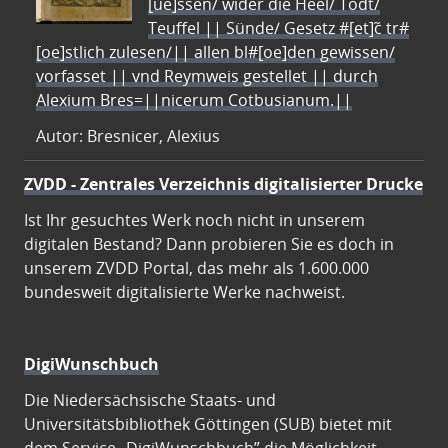
[ue]ssen/ wider die Heel/ Todt/
Teuffel || Sünde/ Gesetz #[et]c̃ tr#
[oe]stlich zulesen/|| allen bl#[oe]den gewissen/
vorfasset || vnd Reymweis gestellet || durch
Alexium Bres=||nicerum Cotbusianum.||
Autor: Bresnicer, Alexius
ZVDD - Zentrales Verzeichnis digitalisierter Drucke
Ist Ihr gesuchtes Werk noch nicht in unserem
digitalen Bestand? Dann probieren Sie es doch in
unserem ZVDD Portal, das mehr als 1.600.000
bundesweit digitalisierte Werke nachweist.
DigiWunschbuch
Die Niedersächsische Staats- und
Universitätsbibliothek Göttingen (SUB) bietet mit