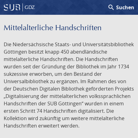
search
Suchen
GDZ
Mittelalterliche Handschriften
Die Niedersächsische Staats- und Universitätsbibliothek
Göttingen besitzt knapp 450 abendländische
mittelalterliche Handschriften. Die Handschriften
wurden seit der Gründung der Bibliothek im Jahr 1734
sukzessive erworben, um den Bestand der
Universalbibliothek zu ergänzen. Im Rahmen des von
der Deutschen Digitalen Bibliothek geförderten Projekts
„Digitalisierung der mittelalterlichen volkssprachlichen
Handschriften der SUB Göttingen“ wurden in einem
ersten Schritt 74 Handschriften digitalisiert. Die
Kollektion wird zukünftig um weitere mittelalterliche
Handschriften erweitert werden.