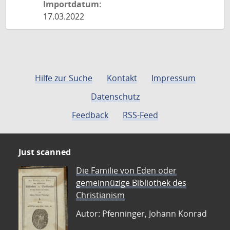
Importdatum:
17.03.2022
Hilfe zur Suche
Kontakt
Impressum
Datenschutz
Feedback
RSS-Feed
Just scanned
Die Familie von Eden oder
gemeinnüzige Bibliothek des
Christianism
Autor: Pfenninger, Johann Konrad