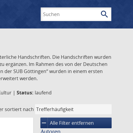
search
Suchen
lterliche Handschriften. Die Handschriften wurden
k zu ergänzen. Im Rahmen des von der Deutschen
ften der SUB Göttingen“ wurden in einem ersten
 erweitert werden.
Kultur |
Status:
laufend
er
sortiert nach
remove
Alle Filter entfernen
Autoren