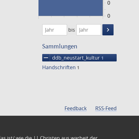
0
0
1474
1475
keyboard_arrow_right
bis
Suche
einschränke
Sammlungen
remove
ddb_neustart_kultur
1
Handschriften
1
Feedback
RSS-Feed
s ist/ wie die || Christen aus warheit der