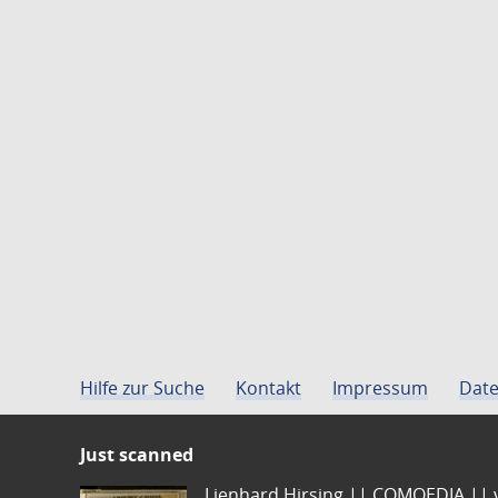
Hilfe zur Suche
Kontakt
Impressum
Date
Just scanned
Lienhard Hirsing.|| COMOEDIA || vo