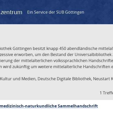
gszentrum
Ein Service der SUB Göttingen
liothek Göttingen besitzt knapp 450 abendländische mittela
ukzessive erworben, um den Bestand der Universalbibliothe
lisierung der mittelalterlichen volkssprachlichen Handschri
ion wird zukünftig um weitere mittelalterliche Handschriften
ultur und Medien, Deutsche Digitale Bibliothek, Neustart 
1 Treff
sch-medizinisch-naturkundliche Sammelhandschrift