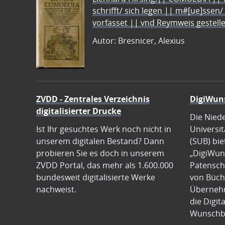
schrifft/ sich legen || m#[ue]ssen/
vorfasset || vnd Reymweis gestel
Autor: Bresnicer, Alexius
ZVDD - Zentrales Verzeichnis
DigiWun
digitalisierter Drucke
Die Nied
Ist Ihr gesuchtes Werk noch nicht in
Universit
unserem digitalen Bestand? Dann
(SUB) bie
probieren Sie es doch in unserem
„DigiWun
ZVDD Portal, das mehr als 1.600.000
Patenscha
bundesweit digitalisierte Werke
von Büch
nachweist.
Übernehm
die Digit
Wunschb