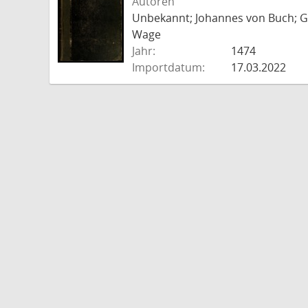
Autoren
Unbekannt; Johannes von Buch; Go
Wage
Jahr:
1474
Importdatum:
17.03.2022