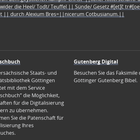
 wider die Heel/ Todt/ Teuffel || Sünde/ Gesetz #[et]c̃ tr#[o
let || durch Alexium Bres=||nicerum Cotbusianum.||
schbuch
Gutenberg Digital
ersächsische Staats- und
Besuchen Sie das Faksimile 
ätsbibliothek Göttingen
Göttinger Gutenberg Bibel.
tet mit dem Service
schbuch” die Möglichkeit,
ften für die Digitalisierung
ern zu übernehmen.
en Sie die Patenschaft für
alisierung Ihres
uches.