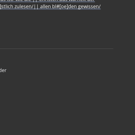
e]stlich zulesen/|| allen bl#[oe]den gewissen/
der