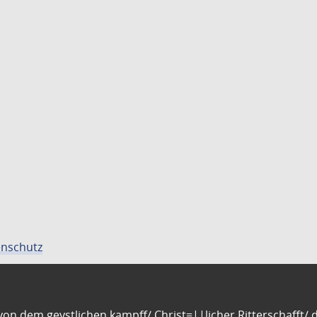
nschutz
n dem geystlichen kampff/ Christ=||licher Ritterschafft/ da