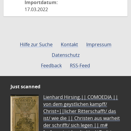
Importdatum:
17.03.2022
Hilfe zur Suche
Kontakt
Impressum
Datenschutz
Feedback
RSS-Feed
Just scanned
Lienhard Hirsing.|| COMOEDIA ||
von dem geystlichen kampff/
Christ=||licher Ritterschafft/ das
ist/ wie die || Christen aus warheit
der schrifft/ sich legen || m#