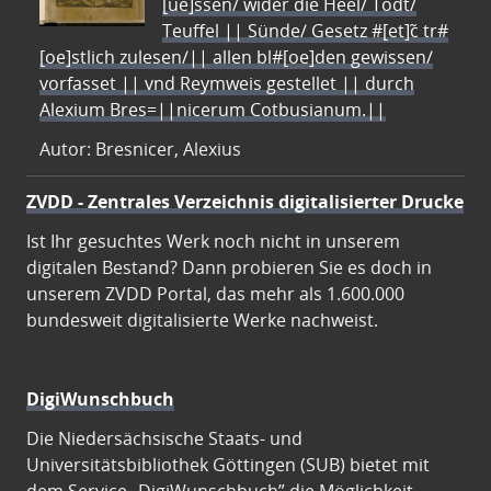
[ue]ssen/ wider die Heel/ Todt/
Teuffel || Sünde/ Gesetz #[et]c̃ tr#
[oe]stlich zulesen/|| allen bl#[oe]den gewissen/
vorfasset || vnd Reymweis gestellet || durch
Alexium Bres=||nicerum Cotbusianum.||
Autor: Bresnicer, Alexius
ZVDD - Zentrales Verzeichnis digitalisierter Drucke
Ist Ihr gesuchtes Werk noch nicht in unserem
digitalen Bestand? Dann probieren Sie es doch in
unserem ZVDD Portal, das mehr als 1.600.000
bundesweit digitalisierte Werke nachweist.
DigiWunschbuch
Die Niedersächsische Staats- und
Universitätsbibliothek Göttingen (SUB) bietet mit