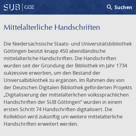
search
Suchen
GDZ
Mittelalterliche Handschriften
Die Niedersächsische Staats- und Universitätsbibliothek
Göttingen besitzt knapp 450 abendländische
mittelalterliche Handschriften. Die Handschriften
wurden seit der Gründung der Bibliothek im Jahr 1734
sukzessive erworben, um den Bestand der
Universalbibliothek zu ergänzen. Im Rahmen des von
der Deutschen Digitalen Bibliothek geförderten Projekts
„Digitalisierung der mittelalterlichen volkssprachlichen
Handschriften der SUB Göttingen“ wurden in einem
ersten Schritt 74 Handschriften digitalisiert. Die
Kollektion wird zukünftig um weitere mittelalterliche
Handschriften erweitert werden.