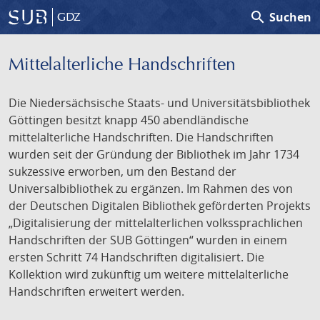
search
Suchen
GDZ
Mittelalterliche Handschriften
Die Niedersächsische Staats- und Universitätsbibliothek
Göttingen besitzt knapp 450 abendländische
mittelalterliche Handschriften. Die Handschriften
wurden seit der Gründung der Bibliothek im Jahr 1734
sukzessive erworben, um den Bestand der
Universalbibliothek zu ergänzen. Im Rahmen des von
der Deutschen Digitalen Bibliothek geförderten Projekts
„Digitalisierung der mittelalterlichen volkssprachlichen
Handschriften der SUB Göttingen“ wurden in einem
ersten Schritt 74 Handschriften digitalisiert. Die
Kollektion wird zukünftig um weitere mittelalterliche
Handschriften erweitert werden.