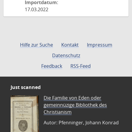
Importdatum:
17.03.2022
Hilfe zur Suche
Kontakt
Impressum
Datenschutz
Feedback
RSS-Feed
Just scanned
Die Familie von Eden oder
gemeinnüzige Bibliothek des
Christianism
Autor: Pfenninger, Johann Konrad