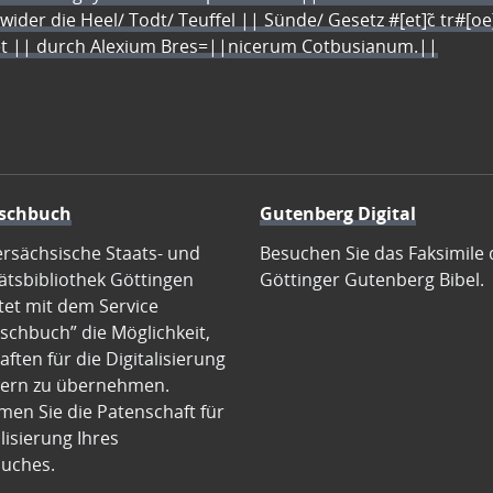
 wider die Heel/ Todt/ Teuffel || Sünde/ Gesetz #[et]c̃ tr#[o
let || durch Alexium Bres=||nicerum Cotbusianum.||
schbuch
Gutenberg Digital
ersächsische Staats- und
Besuchen Sie das Faksimile 
ätsbibliothek Göttingen
Göttinger Gutenberg Bibel.
tet mit dem Service
schbuch” die Möglichkeit,
ften für die Digitalisierung
ern zu übernehmen.
en Sie die Patenschaft für
alisierung Ihres
uches.