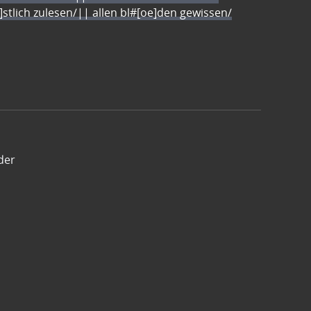
e]stlich zulesen/|| allen bl#[oe]den gewissen/
der