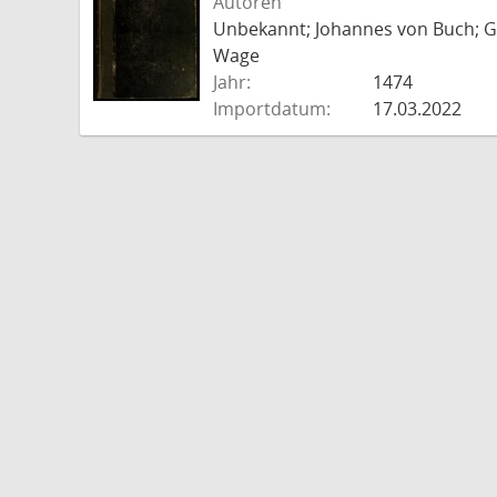
Autoren
Unbekannt; Johannes von Buch; Go
Wage
Jahr:
1474
Importdatum:
17.03.2022