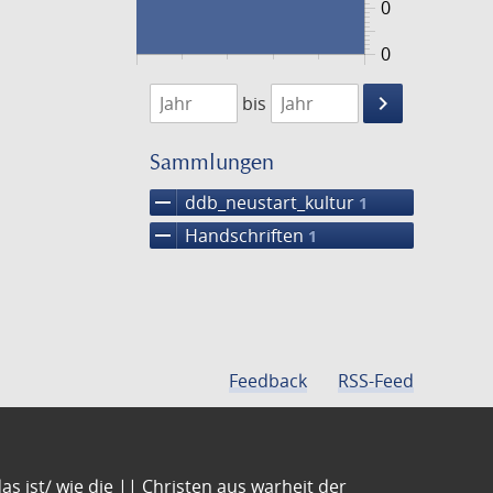
0
0
1474
1475
keyboard_arrow_right
bis
Suche
einschränke
Sammlungen
remove
ddb_neustart_kultur
1
remove
Handschriften
1
Feedback
RSS-Feed
s ist/ wie die || Christen aus warheit der