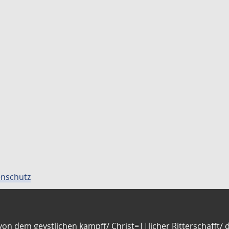
nschutz
n dem geystlichen kampff/ Christ=||licher Ritterschafft/ da