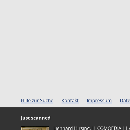
Hilfe zur Suche
Kontakt
Impressum
Date
Just scanned
Lienhard Hirsing.|| COMOEDIA || vo