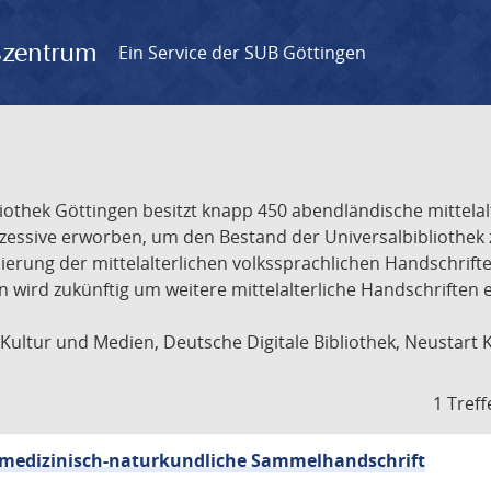
gszentrum
Ein Service der SUB Göttingen
liothek Göttingen besitzt knapp 450 abendländische mittela
ukzessive erworben, um den Bestand der Universalbibliothe
lisierung der mittelalterlichen volkssprachlichen Handschri
ion wird zukünftig um weitere mittelalterliche Handschriften
ultur und Medien, Deutsche Digitale Bibliothek, Neustart 
1 Treff
sch-medizinisch-naturkundliche Sammelhandschrift