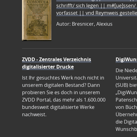
schrifft/ sich legen || m#[ue]ssen/
vorfasset || vnd Reymweis gestel
Autor: Bresnicer, Alexius
ZVDD - Zentrales Verzeichnis
DigiWun
digitalisierter Drucke
Die Nied
Ist Ihr gesuchtes Werk noch nicht in
Universit
unserem digitalen Bestand? Dann
(SUB) bie
probieren Sie es doch in unserem
„DigiWun
ZVDD Portal, das mehr als 1.600.000
Patenscha
bundesweit digitalisierte Werke
von Büch
nachweist.
Übernehm
die Digit
Wunschb