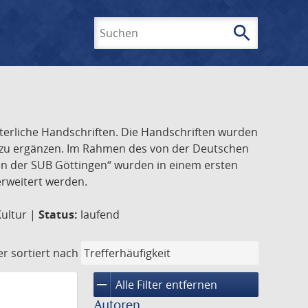
search
Suchen
lterliche Handschriften. Die Handschriften wurden
k zu ergänzen. Im Rahmen des von der Deutschen
ften der SUB Göttingen“ wurden in einem ersten
 erweitert werden.
Kultur |
Status:
laufend
er
sortiert nach
remove
Alle Filter entfernen
Autoren