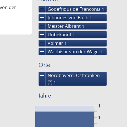
 von der
remove
Godefridus de Franconia
1
remove
Johannes von Buch
1
remove
Meister Albrant
1
remove
Unbekannt
1
remove
Volmar
1
remove
Walthisar von der Wage
1
Orte
remove
Nordbayern, Ostfranken
(?)
1
Jahre
1
1