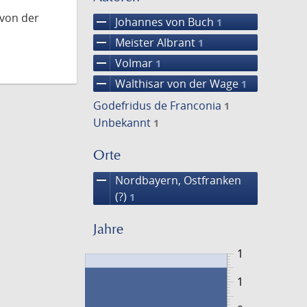
 von der
remove
Johannes von Buch
1
remove
Meister Albrant
1
remove
Volmar
1
remove
Walthisar von der Wage
1
Godefridus de Franconia
1
Unbekannt
1
Orte
remove
Nordbayern, Ostfranken
(?)
1
Jahre
1
1