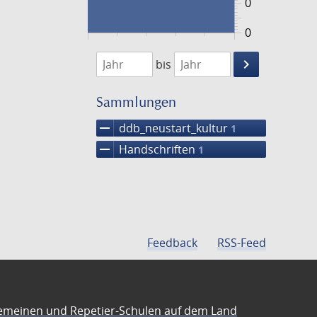
0
0
1474
1475
keyboard_arrow_right
bis
Suche
einschränke
Sammlungen
remove
ddb_neustart_kultur
1
remove
Handschriften
1
Feedback
RSS-Feed
emeinen und Repetier-Schulen auf dem Land