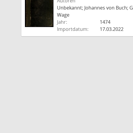
Autoren
Unbekannt; Johannes von Buch; Go
Wage
Jahr:
1474
Importdatum:
17.03.2022