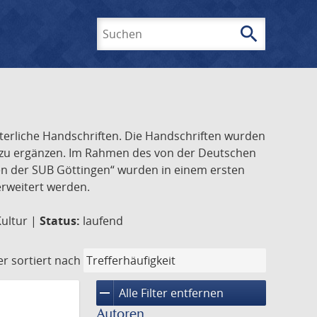
search
Suchen
lterliche Handschriften. Die Handschriften wurden
k zu ergänzen. Im Rahmen des von der Deutschen
ften der SUB Göttingen“ wurden in einem ersten
 erweitert werden.
Kultur |
Status:
laufend
er
sortiert nach
remove
Alle Filter entfernen
Autoren