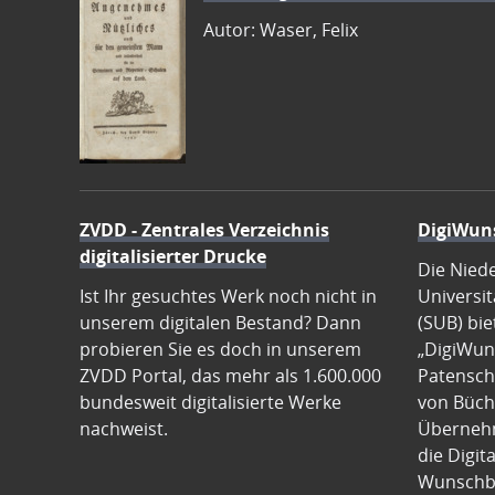
Autor: Waser, Felix
ZVDD - Zentrales Verzeichnis
DigiWun
digitalisierter Drucke
Die Nied
Ist Ihr gesuchtes Werk noch nicht in
Universit
unserem digitalen Bestand? Dann
(SUB) bie
probieren Sie es doch in unserem
„DigiWun
ZVDD Portal, das mehr als 1.600.000
Patenscha
bundesweit digitalisierte Werke
von Büch
nachweist.
Übernehm
die Digit
Wunschb