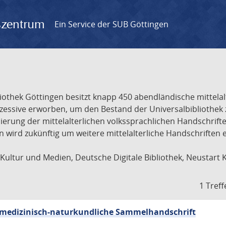
gszentrum
Ein Service der SUB Göttingen
liothek Göttingen besitzt knapp 450 abendländische mittela
ukzessive erworben, um den Bestand der Universalbibliothe
lisierung der mittelalterlichen volkssprachlichen Handschri
ion wird zukünftig um weitere mittelalterliche Handschriften
ultur und Medien, Deutsche Digitale Bibliothek, Neustart 
1 Treff
sch-medizinisch-naturkundliche Sammelhandschrift