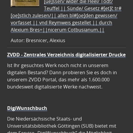
[ue]ssen/ wider die Heel/ Todt/
Teuffel || Sünde/ Gesetz #[et]c̃ tr#
[oe]stlich zulesen/|| allen bl#[oe]den gewissen/
vorfasset || vnd Reymweis gestellet || durch
Alexium Bres=||nicerum Cotbusianum.||
Autor: Bresnicer, Alexius
ZVDD - Zentrales Verzeichnis digitalisierter Drucke
Ist Ihr gesuchtes Werk noch nicht in unserem
digitalen Bestand? Dann probieren Sie es doch in
unserem ZVDD Portal, das mehr als 1.600.000
bundesweit digitalisierte Werke nachweist.
DigiWunschbuch
Die Niedersächsische Staats- und
Universitätsbibliothek Göttingen (SUB) bietet mit