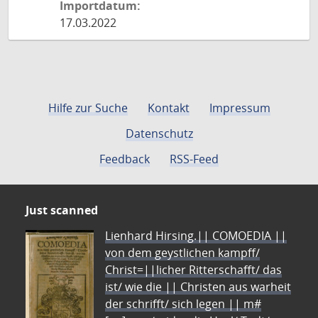
Importdatum:
17.03.2022
Hilfe zur Suche
Kontakt
Impressum
Datenschutz
Feedback
RSS-Feed
Just scanned
Lienhard Hirsing.|| COMOEDIA ||
von dem geystlichen kampff/
Christ=||licher Ritterschafft/ das
ist/ wie die || Christen aus warheit
der schrifft/ sich legen || m#