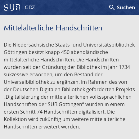
search
Suchen
GDZ
Mittelalterliche Handschriften
Die Niedersächsische Staats- und Universitätsbibliothek
Göttingen besitzt knapp 450 abendländische
mittelalterliche Handschriften. Die Handschriften
wurden seit der Gründung der Bibliothek im Jahr 1734
sukzessive erworben, um den Bestand der
Universalbibliothek zu ergänzen. Im Rahmen des von
der Deutschen Digitalen Bibliothek geförderten Projekts
„Digitalisierung der mittelalterlichen volkssprachlichen
Handschriften der SUB Göttingen“ wurden in einem
ersten Schritt 74 Handschriften digitalisiert. Die
Kollektion wird zukünftig um weitere mittelalterliche
Handschriften erweitert werden.