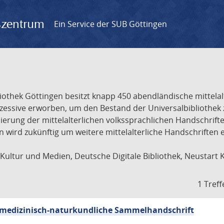
gszentrum
Ein Service der SUB Göttingen
liothek Göttingen besitzt knapp 450 abendländische mittela
ukzessive erworben, um den Bestand der Universalbibliothe
lisierung der mittelalterlichen volkssprachlichen Handschri
ion wird zukünftig um weitere mittelalterliche Handschriften
ultur und Medien, Deutsche Digitale Bibliothek, Neustart 
1 Treff
sch-medizinisch-naturkundliche Sammelhandschrift