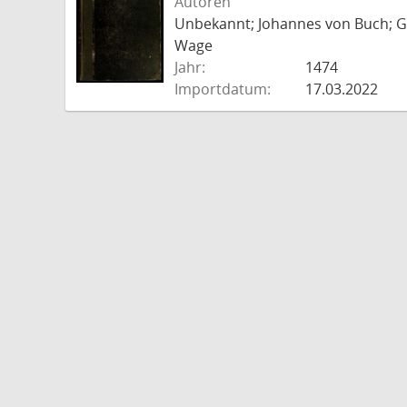
Autoren
Unbekannt; Johannes von Buch; Go
Wage
Jahr:
1474
Importdatum:
17.03.2022