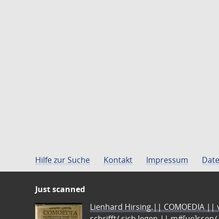
Hilfe zur Suche
Kontakt
Impressum
Date
Just scanned
Lienhard Hirsing.|| COMOEDIA || vo
schrifft/ sich legen || m#[ue]ssen/