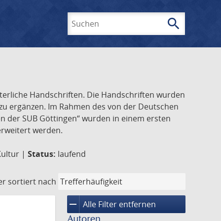
search
Suchen
lterliche Handschriften. Die Handschriften wurden
k zu ergänzen. Im Rahmen des von der Deutschen
ften der SUB Göttingen“ wurden in einem ersten
 erweitert werden.
Kultur |
Status:
laufend
er
sortiert nach
remove
Alle Filter entfernen
Autoren