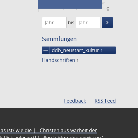
0
1474
1475
keyboard_arrow_right
bis
Suche
einschränke
Sammlungen
remove
ddb_neustart_kultur
1
Handschriften
1
Feedback
RSS-Feed
s ist/ wie die || Christen aus warheit der
e]stlich zulesen/|| allen bl#[oe]den gewissen/