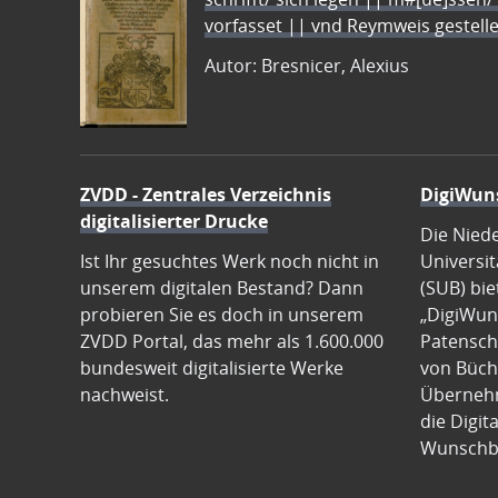
vorfasset || vnd Reymweis gestel
Autor: Bresnicer, Alexius
ZVDD - Zentrales Verzeichnis
DigiWun
digitalisierter Drucke
Die Nied
Ist Ihr gesuchtes Werk noch nicht in
Universit
unserem digitalen Bestand? Dann
(SUB) bie
probieren Sie es doch in unserem
„DigiWun
ZVDD Portal, das mehr als 1.600.000
Patenscha
bundesweit digitalisierte Werke
von Büch
nachweist.
Übernehm
die Digit
Wunschb