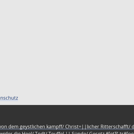
nschutz
n dem geystlichen kampff/ Christ=||licher Ritterschafft/ da
 wider die Heel/ Todt/ Teuffel || Sünde/ Gesetz #[et]c̃ tr#[o