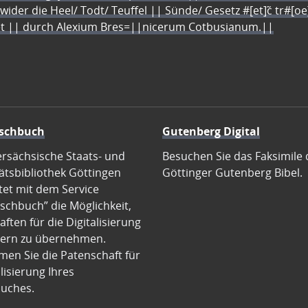
 wider die Heel/ Todt/ Teuffel || Sünde/ Gesetz #[et]c̃ tr#[o
let || durch Alexium Bres=||nicerum Cotbusianum.||
schbuch
Gutenberg Digital
ersächsische Staats- und
Besuchen Sie das Faksimile 
ätsbibliothek Göttingen
Göttinger Gutenberg Bibel.
tet mit dem Service
schbuch” die Möglichkeit,
ften für die Digitalisierung
ern zu übernehmen.
en Sie die Patenschaft für
alisierung Ihres
uches.