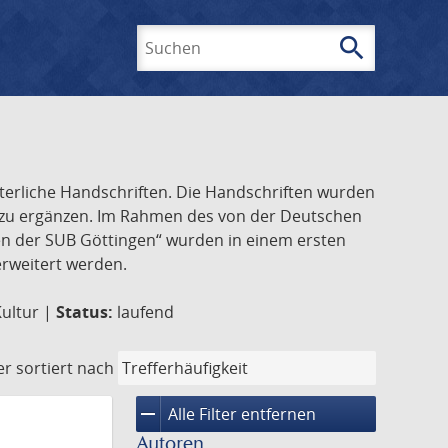
search
Suchen
lterliche Handschriften. Die Handschriften wurden
k zu ergänzen. Im Rahmen des von der Deutschen
ften der SUB Göttingen“ wurden in einem ersten
 erweitert werden.
Kultur |
Status:
laufend
er
sortiert nach
remove
Alle Filter entfernen
Autoren