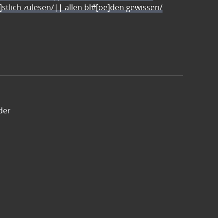
e]stlich zulesen/|| allen bl#[oe]den gewissen/
der