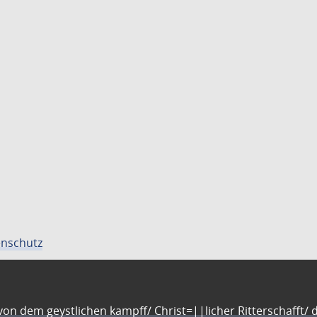
nschutz
n dem geystlichen kampff/ Christ=||licher Ritterschafft/ da