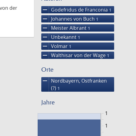
 von der
remove
Godefridus de Franconia
1
remove
Johannes von Buch
1
remove
Meister Albrant
1
remove
Unbekannt
1
remove
Volmar
1
remove
Walthisar von der Wage
1
Orte
remove
Nordbayern, Ostfranken
(?)
1
Jahre
1
1