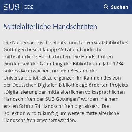
search
Suchen
GDZ
Mittelalterliche Handschriften
Die Niedersächsische Staats- und Universitätsbibliothek
Göttingen besitzt knapp 450 abendländische
mittelalterliche Handschriften. Die Handschriften
wurden seit der Gründung der Bibliothek im Jahr 1734
sukzessive erworben, um den Bestand der
Universalbibliothek zu ergänzen. Im Rahmen des von
der Deutschen Digitalen Bibliothek geförderten Projekts
„Digitalisierung der mittelalterlichen volkssprachlichen
Handschriften der SUB Göttingen“ wurden in einem
ersten Schritt 74 Handschriften digitalisiert. Die
Kollektion wird zukünftig um weitere mittelalterliche
Handschriften erweitert werden.