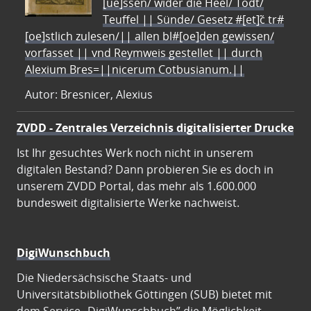
[ue]ssen/ wider die Heel/ Todt/
Teuffel || Sünde/ Gesetz #[et]c̃ tr#
[oe]stlich zulesen/|| allen bl#[oe]den gewissen/
vorfasset || vnd Reymweis gestellet || durch
Alexium Bres=||nicerum Cotbusianum.||
Autor: Bresnicer, Alexius
ZVDD - Zentrales Verzeichnis digitalisierter Drucke
Ist Ihr gesuchtes Werk noch nicht in unserem
digitalen Bestand? Dann probieren Sie es doch in
unserem ZVDD Portal, das mehr als 1.600.000
bundesweit digitalisierte Werke nachweist.
DigiWunschbuch
Die Niedersächsische Staats- und
Universitätsbibliothek Göttingen (SUB) bietet mit