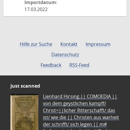
Importdatum:
17.03.2022
Hilfe zur Suche
Kontakt
Impressum
Datenschutz
Feedback
RSS-Feed
Just scanned
Lienhard Hirsing.|| COMOEDIA ||
von dem geystlichen kampff/
Christ=||licher Ritterschafft/ das
ist/ wie die || Christen aus warheit
der schrifft/ sich legen || m#