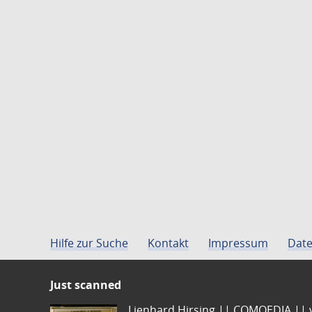
Hilfe zur Suche
Kontakt
Impressum
Date
Just scanned
Lienhard Hirsing.|| COMOEDIA || vo