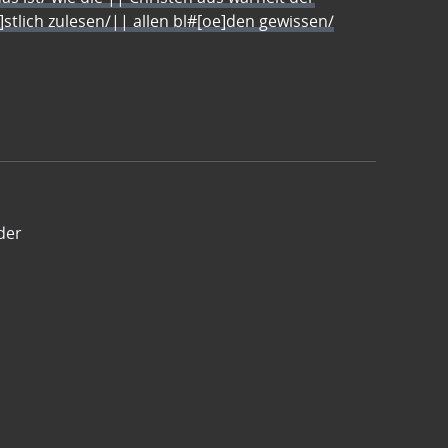
e]stlich zulesen/|| allen bl#[oe]den gewissen/
der