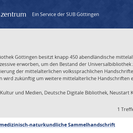
gszentrum
Ein Service der SUB Göttingen
liothek Göttingen besitzt knapp 450 abendländische mittela
ukzessive erworben, um den Bestand der Universalbibliothe
lisierung der mittelalterlichen volkssprachlichen Handschri
ion wird zukünftig um weitere mittelalterliche Handschriften
ultur und Medien, Deutsche Digitale Bibliothek, Neustart 
1 Treff
sch-medizinisch-naturkundliche Sammelhandschrift