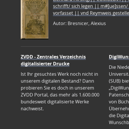
schrifft/ sich legen || m#[ue]ssen/
vorfasset || vnd Reymweis gestel
Autor: Bresnicer, Alexius
ZVDD - Zentrales Verzeichnis
DigiWun
digitalisierter Drucke
Die Nied
Ist Ihr gesuchtes Werk noch nicht in
Universit
unserem digitalen Bestand? Dann
(SUB) bie
probieren Sie es doch in unserem
„DigiWun
ZVDD Portal, das mehr als 1.600.000
Patenscha
bundesweit digitalisierte Werke
von Büch
nachweist.
Übernehm
die Digit
Wunschb