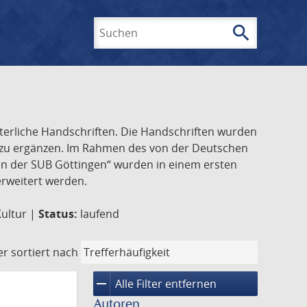
search
Suchen
lterliche Handschriften. Die Handschriften wurden
k zu ergänzen. Im Rahmen des von der Deutschen
ften der SUB Göttingen“ wurden in einem ersten
 erweitert werden.
Kultur |
Status:
laufend
er
sortiert nach
remove
Alle Filter entfernen
Autoren