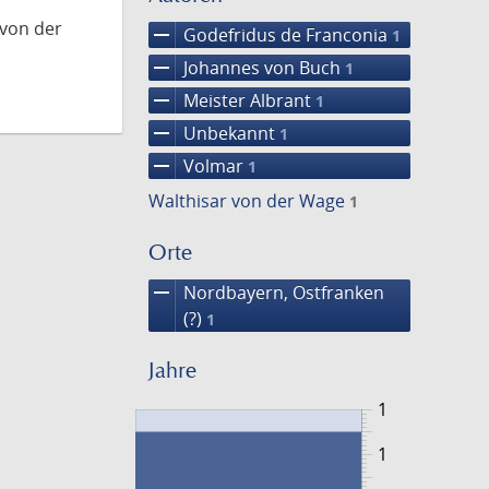
 von der
remove
Godefridus de Franconia
1
remove
Johannes von Buch
1
remove
Meister Albrant
1
remove
Unbekannt
1
remove
Volmar
1
Walthisar von der Wage
1
Orte
remove
Nordbayern, Ostfranken
(?)
1
Jahre
1
1