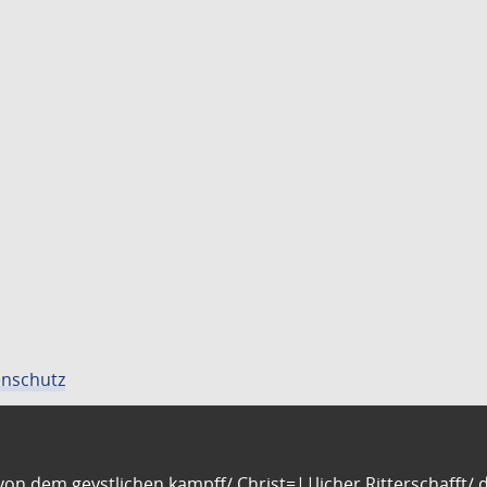
nschutz
n dem geystlichen kampff/ Christ=||licher Ritterschafft/ da