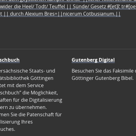
 wider die Heel/ Todt/ Teuffel || Sünde/ Gesetz #[et]c̃ tr#[o
let || durch Alexium Bres=||nicerum Cotbusianum.||
schbuch
Gutenberg Digital
ersächsische Staats- und
Besuchen Sie das Faksimile 
ätsbibliothek Göttingen
Göttinger Gutenberg Bibel.
tet mit dem Service
schbuch” die Möglichkeit,
ften für die Digitalisierung
ern zu übernehmen.
en Sie die Patenschaft für
alisierung Ihres
uches.