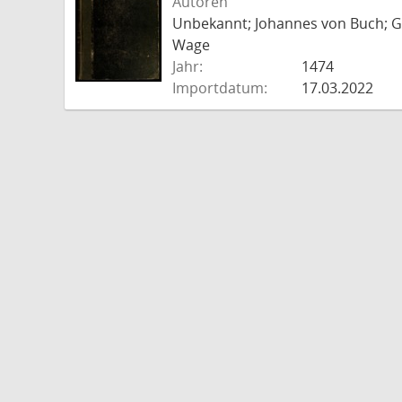
Autoren
Unbekannt; Johannes von Buch; Go
Wage
Jahr:
1474
Importdatum:
17.03.2022