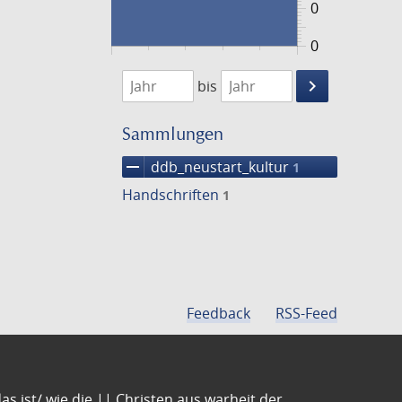
0
0
1474
1475
keyboard_arrow_right
bis
Suche
einschränke
Sammlungen
remove
ddb_neustart_kultur
1
Handschriften
1
Feedback
RSS-Feed
s ist/ wie die || Christen aus warheit der