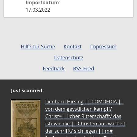
Importdatum:
17.03.2022
Hilfe zur Suche
Kontakt
Impressum
Datenschutz
Feedback
RSS-Feed
Just scanned
Lienhard Hirsing.|| COMOEDIA ||
von dem geystlichen kampff/
Christ=||licher Ritterschafft/ das
ist/ wie die || Christen aus warheit
der schrifft/ sich legen || m#