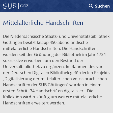
search
Suchen
GDZ
Mittelalterliche Handschriften
Die Niedersächsische Staats- und Universitätsbibliothek
Göttingen besitzt knapp 450 abendländische
mittelalterliche Handschriften. Die Handschriften
wurden seit der Gründung der Bibliothek im Jahr 1734
sukzessive erworben, um den Bestand der
Universalbibliothek zu ergänzen. Im Rahmen des von
der Deutschen Digitalen Bibliothek geförderten Projekts
„Digitalisierung der mittelalterlichen volkssprachlichen
Handschriften der SUB Göttingen“ wurden in einem
ersten Schritt 74 Handschriften digitalisiert. Die
Kollektion wird zukünftig um weitere mittelalterliche
Handschriften erweitert werden.