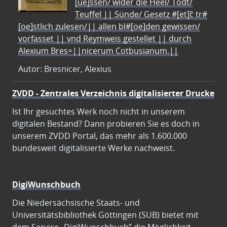
[ue]ssen/ wider die Heel/ Todt/
Teuffel || Sünde/ Gesetz #[et]c̃ tr#
[oe]stlich zulesen/|| allen bl#[oe]den gewissen/
vorfasset || vnd Reymweis gestellet || durch
Alexium Bres=||nicerum Cotbusianum.||
Autor: Bresnicer, Alexius
ZVDD - Zentrales Verzeichnis digitalisierter Drucke
Ist Ihr gesuchtes Werk noch nicht in unserem
digitalen Bestand? Dann probieren Sie es doch in
unserem ZVDD Portal, das mehr als 1.600.000
bundesweit digitalisierte Werke nachweist.
DigiWunschbuch
Die Niedersächsische Staats- und
Universitätsbibliothek Göttingen (SUB) bietet mit