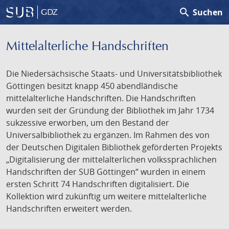
search
Suchen
GDZ
Mittelalterliche Handschriften
Die Niedersächsische Staats- und Universitätsbibliothek
Göttingen besitzt knapp 450 abendländische
mittelalterliche Handschriften. Die Handschriften
wurden seit der Gründung der Bibliothek im Jahr 1734
sukzessive erworben, um den Bestand der
Universalbibliothek zu ergänzen. Im Rahmen des von
der Deutschen Digitalen Bibliothek geförderten Projekts
„Digitalisierung der mittelalterlichen volkssprachlichen
Handschriften der SUB Göttingen“ wurden in einem
ersten Schritt 74 Handschriften digitalisiert. Die
Kollektion wird zukünftig um weitere mittelalterliche
Handschriften erweitert werden.