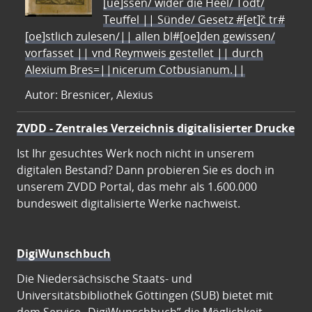
[ue]ssen/ wider die Heel/ Todt/
Teuffel || Sünde/ Gesetz #[et]c̃ tr#
[oe]stlich zulesen/|| allen bl#[oe]den gewissen/
vorfasset || vnd Reymweis gestellet || durch
Alexium Bres=||nicerum Cotbusianum.||
Autor: Bresnicer, Alexius
ZVDD - Zentrales Verzeichnis digitalisierter Drucke
Ist Ihr gesuchtes Werk noch nicht in unserem
digitalen Bestand? Dann probieren Sie es doch in
unserem ZVDD Portal, das mehr als 1.600.000
bundesweit digitalisierte Werke nachweist.
DigiWunschbuch
Die Niedersächsische Staats- und
Universitätsbibliothek Göttingen (SUB) bietet mit