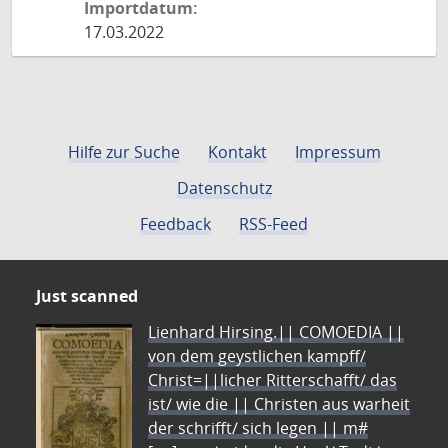
Importdatum:
17.03.2022
Hilfe zur Suche
Kontakt
Impressum
Datenschutz
Feedback
RSS-Feed
Just scanned
Lienhard Hirsing.|| COMOEDIA ||
von dem geystlichen kampff/
Christ=||licher Ritterschafft/ das
ist/ wie die || Christen aus warheit
der schrifft/ sich legen || m#