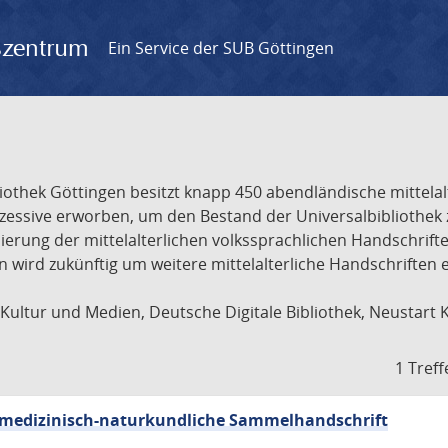
gszentrum
Ein Service der SUB Göttingen
liothek Göttingen besitzt knapp 450 abendländische mittela
ukzessive erworben, um den Bestand der Universalbibliothe
lisierung der mittelalterlichen volkssprachlichen Handschri
ion wird zukünftig um weitere mittelalterliche Handschriften
ultur und Medien, Deutsche Digitale Bibliothek, Neustart 
1 Treff
sch-medizinisch-naturkundliche Sammelhandschrift