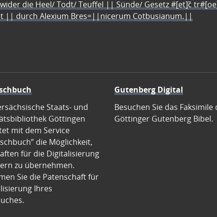
 wider die Heel/ Todt/ Teuffel || Sünde/ Gesetz #[et]c̃ tr#[o
let || durch Alexium Bres=||nicerum Cotbusianum.||
schbuch
Gutenberg Digital
ersächsische Staats- und
Besuchen Sie das Faksimile 
ätsbibliothek Göttingen
Göttinger Gutenberg Bibel.
tet mit dem Service
schbuch” die Möglichkeit,
ften für die Digitalisierung
ern zu übernehmen.
en Sie die Patenschaft für
alisierung Ihres
uches.