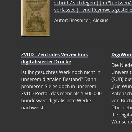
schrifft/ sich legen || m#[ue]ssen/
vorfasset || vnd Reymweis gestel
Autor: Bresnicer, Alexius
ZVDD - Zentrales Verzeichnis
DigiWun
digitalisierter Drucke
Die Nied
Ist Ihr gesuchtes Werk noch nicht in
Universit
unserem digitalen Bestand? Dann
(SUB) bie
probieren Sie es doch in unserem
„DigiWun
ZVDD Portal, das mehr als 1.600.000
Patenscha
bundesweit digitalisierte Werke
von Büch
nachweist.
Übernehm
die Digit
Wunschb