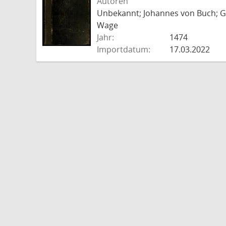
Autoren
Unbekannt; Johannes von Buch; Go
Wage
Jahr:
1474
Importdatum:
17.03.2022