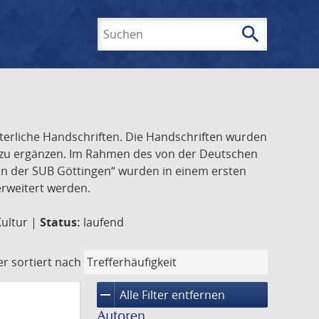
search
Suchen
lterliche Handschriften. Die Handschriften wurden
k zu ergänzen. Im Rahmen des von der Deutschen
ften der SUB Göttingen“ wurden in einem ersten
 erweitert werden.
Kultur |
Status:
laufend
er
sortiert nach
remove
Alle Filter entfernen
Autoren