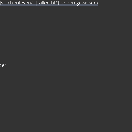
e]stlich zulesen/|| allen bl#[oe]den gewissen/
der