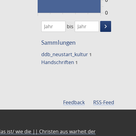
0
0
1474
1475
keyboard_arrow_right
bis
Suche
einschränke
Sammlungen
ddb_neustart_kultur
1
Handschriften
1
Feedback
RSS-Feed
s ist/ wie die || Christen aus warheit der