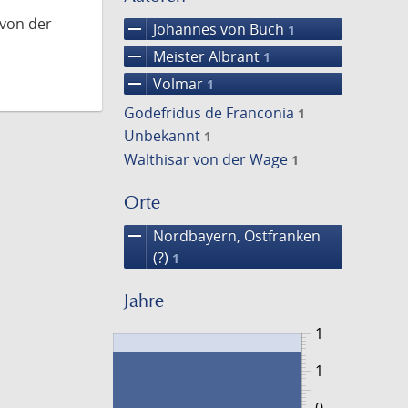
 von der
remove
Johannes von Buch
1
remove
Meister Albrant
1
remove
Volmar
1
Godefridus de Franconia
1
Unbekannt
1
Walthisar von der Wage
1
Orte
remove
Nordbayern, Ostfranken
(?)
1
Jahre
1
1