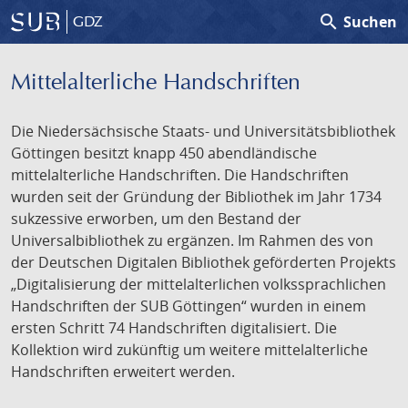
search
Suchen
GDZ
Mittelalterliche Handschriften
Die Niedersächsische Staats- und Universitätsbibliothek
Göttingen besitzt knapp 450 abendländische
mittelalterliche Handschriften. Die Handschriften
wurden seit der Gründung der Bibliothek im Jahr 1734
sukzessive erworben, um den Bestand der
Universalbibliothek zu ergänzen. Im Rahmen des von
der Deutschen Digitalen Bibliothek geförderten Projekts
„Digitalisierung der mittelalterlichen volkssprachlichen
Handschriften der SUB Göttingen“ wurden in einem
ersten Schritt 74 Handschriften digitalisiert. Die
Kollektion wird zukünftig um weitere mittelalterliche
Handschriften erweitert werden.