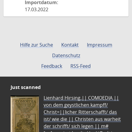
Importdatum:
17.03.2022
Hilfe zur Suche
Kontakt
Impressum
Datenschutz
Feedback
RSS-Feed
Just scanned
Lienhard Hirsing.|| COMOEDIA ||
von dem geystlichen kampff/
Christ=||licher Ritterschafft/ das
ist/ wie die || Christen aus warheit
der schrifft/ sich legen || m#