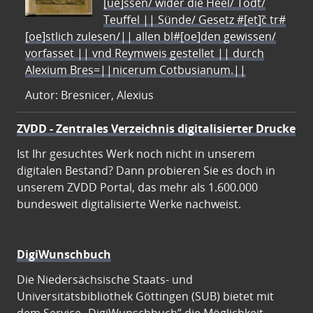
[ue]ssen/ wider die Heel/ Todt/
Teuffel || Sünde/ Gesetz #[et]c̃ tr#
[oe]stlich zulesen/|| allen bl#[oe]den gewissen/
vorfasset || vnd Reymweis gestellet || durch
Alexium Bres=||nicerum Cotbusianum.||
Autor: Bresnicer, Alexius
ZVDD - Zentrales Verzeichnis digitalisierter Drucke
Ist Ihr gesuchtes Werk noch nicht in unserem
digitalen Bestand? Dann probieren Sie es doch in
unserem ZVDD Portal, das mehr als 1.600.000
bundesweit digitalisierte Werke nachweist.
DigiWunschbuch
Die Niedersächsische Staats- und
Universitätsbibliothek Göttingen (SUB) bietet mit