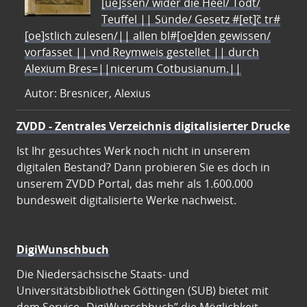
[ue]ssen/ wider die Heel/ Todt/
Teuffel || Sünde/ Gesetz #[et]c̃ tr#
[oe]stlich zulesen/|| allen bl#[oe]den gewissen/
vorfasset || vnd Reymweis gestellet || durch
Alexium Bres=||nicerum Cotbusianum.||
Autor: Bresnicer, Alexius
ZVDD - Zentrales Verzeichnis digitalisierter Drucke
Ist Ihr gesuchtes Werk noch nicht in unserem
digitalen Bestand? Dann probieren Sie es doch in
unserem ZVDD Portal, das mehr als 1.600.000
bundesweit digitalisierte Werke nachweist.
DigiWunschbuch
Die Niedersächsische Staats- und
Universitätsbibliothek Göttingen (SUB) bietet mit