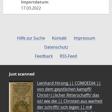
Importdatum:
17.03.2022
Hilfe zur Suche
Kontakt
Impressum
Datenschutz
Feedback
RSS-Feed
Just scanned
Lienhard Hirsing.|| COMOEDIA ||
von dem geystlichen kampff/
Christ=||licher Ritterschafft/ das
ist/ wie die || Christen aus warheit
der schrifft/ sich legen || m#