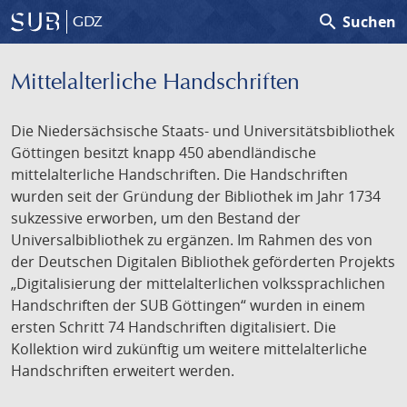
search
Suchen
GDZ
Mittelalterliche Handschriften
Die Niedersächsische Staats- und Universitätsbibliothek
Göttingen besitzt knapp 450 abendländische
mittelalterliche Handschriften. Die Handschriften
wurden seit der Gründung der Bibliothek im Jahr 1734
sukzessive erworben, um den Bestand der
Universalbibliothek zu ergänzen. Im Rahmen des von
der Deutschen Digitalen Bibliothek geförderten Projekts
„Digitalisierung der mittelalterlichen volkssprachlichen
Handschriften der SUB Göttingen“ wurden in einem
ersten Schritt 74 Handschriften digitalisiert. Die
Kollektion wird zukünftig um weitere mittelalterliche
Handschriften erweitert werden.