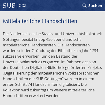
search
Suchen
GDZ
Mittelalterliche Handschriften
Die Niedersächsische Staats- und Universitätsbibliothek
Göttingen besitzt knapp 450 abendländische
mittelalterliche Handschriften. Die Handschriften
wurden seit der Gründung der Bibliothek im Jahr 1734
sukzessive erworben, um den Bestand der
Universalbibliothek zu ergänzen. Im Rahmen des von
der Deutschen Digitalen Bibliothek geförderten Projekts
„Digitalisierung der mittelalterlichen volkssprachlichen
Handschriften der SUB Göttingen“ wurden in einem
ersten Schritt 74 Handschriften digitalisiert. Die
Kollektion wird zukünftig um weitere mittelalterliche
Handschriften erweitert werden.