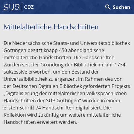
search
Suchen
GDZ
Mittelalterliche Handschriften
Die Niedersächsische Staats- und Universitätsbibliothek
Göttingen besitzt knapp 450 abendländische
mittelalterliche Handschriften. Die Handschriften
wurden seit der Gründung der Bibliothek im Jahr 1734
sukzessive erworben, um den Bestand der
Universalbibliothek zu ergänzen. Im Rahmen des von
der Deutschen Digitalen Bibliothek geförderten Projekts
„Digitalisierung der mittelalterlichen volkssprachlichen
Handschriften der SUB Göttingen“ wurden in einem
ersten Schritt 74 Handschriften digitalisiert. Die
Kollektion wird zukünftig um weitere mittelalterliche
Handschriften erweitert werden.