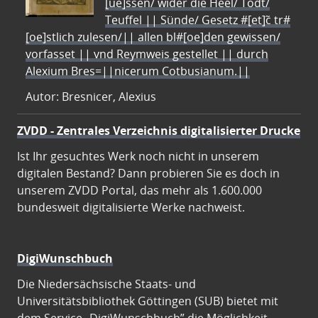
[ue]ssen/ wider die Heel/ Todt/
Teuffel || Sünde/ Gesetz #[et]c̃ tr#
[oe]stlich zulesen/|| allen bl#[oe]den gewissen/
vorfasset || vnd Reymweis gestellet || durch
Alexium Bres=||nicerum Cotbusianum.||
Autor: Bresnicer, Alexius
ZVDD - Zentrales Verzeichnis digitalisierter Drucke
Ist Ihr gesuchtes Werk noch nicht in unserem
digitalen Bestand? Dann probieren Sie es doch in
unserem ZVDD Portal, das mehr als 1.600.000
bundesweit digitalisierte Werke nachweist.
DigiWunschbuch
Die Niedersächsische Staats- und
Universitätsbibliothek Göttingen (SUB) bietet mit