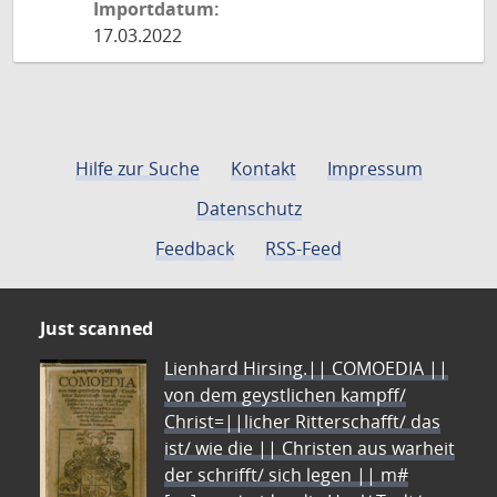
Importdatum:
17.03.2022
Hilfe zur Suche
Kontakt
Impressum
Datenschutz
Feedback
RSS-Feed
Just scanned
Lienhard Hirsing.|| COMOEDIA ||
von dem geystlichen kampff/
Christ=||licher Ritterschafft/ das
ist/ wie die || Christen aus warheit
der schrifft/ sich legen || m#