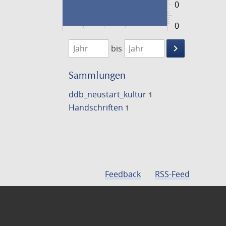
0
0
1474
1475
keyboard_arrow_right
bis
Suche
einschränke
Sammlungen
ddb_neustart_kultur
1
Handschriften
1
Feedback
RSS-Feed