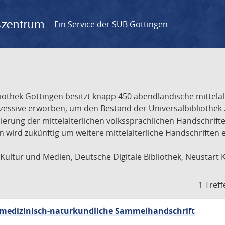
gszentrum
Ein Service der SUB Göttingen
liothek Göttingen besitzt knapp 450 abendländische mittela
ukzessive erworben, um den Bestand der Universalbibliothe
lisierung der mittelalterlichen volkssprachlichen Handschri
ion wird zukünftig um weitere mittelalterliche Handschriften
ultur und Medien, Deutsche Digitale Bibliothek, Neustart 
1 Treff
sch-medizinisch-naturkundliche Sammelhandschrift