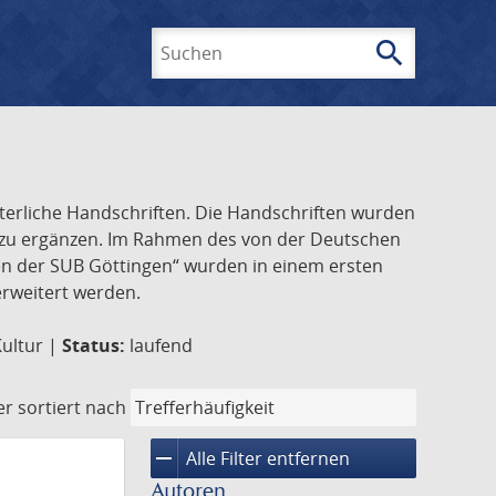
search
Suchen
lterliche Handschriften. Die Handschriften wurden
k zu ergänzen. Im Rahmen des von der Deutschen
ften der SUB Göttingen“ wurden in einem ersten
 erweitert werden.
Kultur |
Status:
laufend
er
sortiert nach
remove
Alle Filter entfernen
Autoren