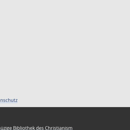
nschutz
üzige Bibliothek des Christianism