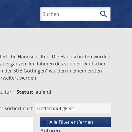
search
Suchen
lterliche Handschriften. Die Handschriften wurden
k zu ergänzen. Im Rahmen des von der Deutschen
ften der SUB Göttingen“ wurden in einem ersten
 erweitert werden.
Kultur |
Status:
laufend
er
sortiert nach
remove
Alle Filter entfernen
Autoren