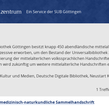
gszentrum
Ein Service der SUB Göttingen
liothek Göttingen besitzt knapp 450 abendländische mittela
ukzessive erworben, um den Bestand der Universalbibliothe
lisierung der mittelalterlichen volkssprachlichen Handschri
ion wird zukünftig um weitere mittelalterliche Handschriften
ultur und Medien, Deutsche Digitale Bibliothek, Neustart 
1 Treff
sch-medizinisch-naturkundliche Sammelhandschrift