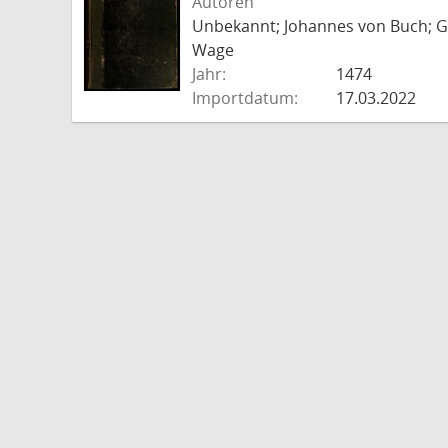
Autoren
Unbekannt; Johannes von Buch; Go
Wage
Jahr:
1474
Importdatum:
17.03.2022