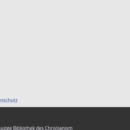
nschutz
üzige Bibliothek des Christianism