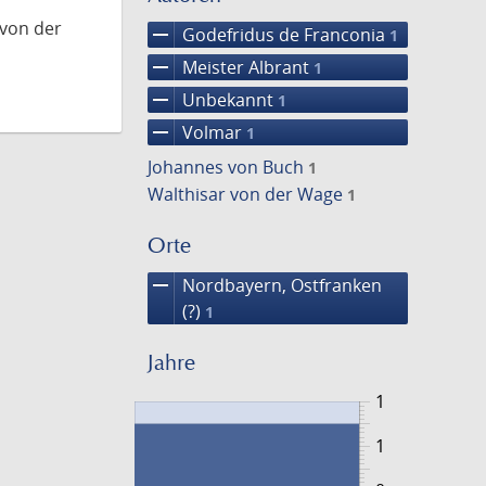
 von der
remove
Godefridus de Franconia
1
remove
Meister Albrant
1
remove
Unbekannt
1
remove
Volmar
1
Johannes von Buch
1
Walthisar von der Wage
1
Orte
remove
Nordbayern, Ostfranken
(?)
1
Jahre
1
1