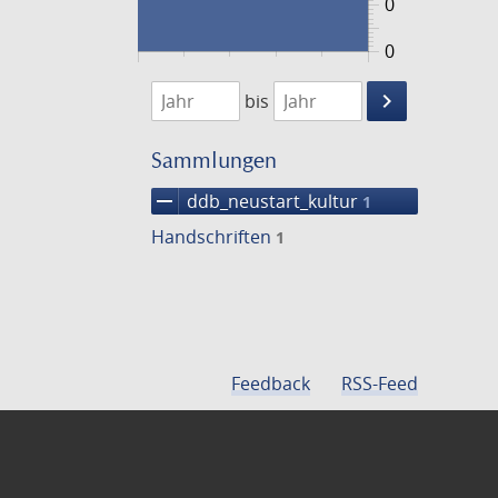
0
0
1474
1475
keyboard_arrow_right
bis
Suche
einschränke
Sammlungen
remove
ddb_neustart_kultur
1
Handschriften
1
Feedback
RSS-Feed