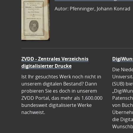
Autor: Pfenninger, Johann Konrad
ZVDD - Zentrales Verzeichnis
DigiWun
digitalisierter Drucke
Die Nied
Ist Ihr gesuchtes Werk noch nicht in
Universit
unserem digitalen Bestand? Dann
(SUB) bie
probieren Sie es doch in unserem
„DigiWun
ZVDD Portal, das mehr als 1.600.000
Patenscha
bundesweit digitalisierte Werke
von Büch
nachweist.
Übernehm
die Digit
Wunschb