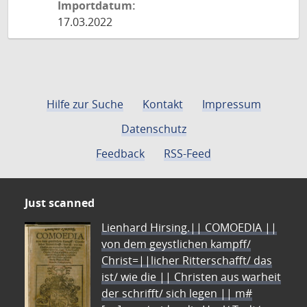
Importdatum:
17.03.2022
Hilfe zur Suche
Kontakt
Impressum
Datenschutz
Feedback
RSS-Feed
Just scanned
Lienhard Hirsing.|| COMOEDIA ||
von dem geystlichen kampff/
Christ=||licher Ritterschafft/ das
ist/ wie die || Christen aus warheit
der schrifft/ sich legen || m#