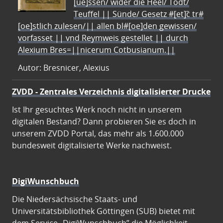
[ue]ssen/ wider die Heel/ Todt/
Teuffel || Sünde/ Gesetz #[et]c̃ tr#
[oe]stlich zulesen/|| allen bl#[oe]den gewissen/
vorfasset || vnd Reymweis gestellet || durch
Alexium Bres=||nicerum Cotbusianum.||
Autor: Bresnicer, Alexius
ZVDD - Zentrales Verzeichnis digitalisierter Drucke
Ist Ihr gesuchtes Werk noch nicht in unserem
digitalen Bestand? Dann probieren Sie es doch in
unserem ZVDD Portal, das mehr als 1.600.000
bundesweit digitalisierte Werke nachweist.
DigiWunschbuch
Die Niedersächsische Staats- und
Universitätsbibliothek Göttingen (SUB) bietet mit