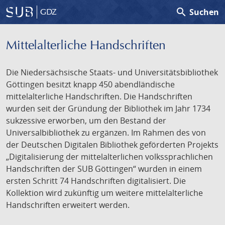
search
Suchen
GDZ
Mittelalterliche Handschriften
Die Niedersächsische Staats- und Universitätsbibliothek
Göttingen besitzt knapp 450 abendländische
mittelalterliche Handschriften. Die Handschriften
wurden seit der Gründung der Bibliothek im Jahr 1734
sukzessive erworben, um den Bestand der
Universalbibliothek zu ergänzen. Im Rahmen des von
der Deutschen Digitalen Bibliothek geförderten Projekts
„Digitalisierung der mittelalterlichen volkssprachlichen
Handschriften der SUB Göttingen“ wurden in einem
ersten Schritt 74 Handschriften digitalisiert. Die
Kollektion wird zukünftig um weitere mittelalterliche
Handschriften erweitert werden.