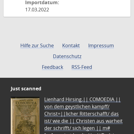
Importdatum:
17.03.2022
Hilfe zur Suche
Kontakt
Impressum
Datenschutz
Feedback
RSS-Feed
Just scanned
Lienhard Hirsing.|| COMOEDIA ||
von dem geystlichen kampff/
Christ=||licher Ritterschafft/ das
ist/ wie die || Christen aus warheit
der schrifft/ sich legen || m#