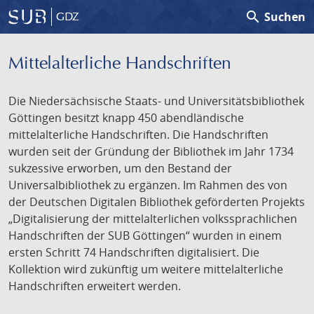
search
Suchen
GDZ
Mittelalterliche Handschriften
Die Niedersächsische Staats- und Universitätsbibliothek
Göttingen besitzt knapp 450 abendländische
mittelalterliche Handschriften. Die Handschriften
wurden seit der Gründung der Bibliothek im Jahr 1734
sukzessive erworben, um den Bestand der
Universalbibliothek zu ergänzen. Im Rahmen des von
der Deutschen Digitalen Bibliothek geförderten Projekts
„Digitalisierung der mittelalterlichen volkssprachlichen
Handschriften der SUB Göttingen“ wurden in einem
ersten Schritt 74 Handschriften digitalisiert. Die
Kollektion wird zukünftig um weitere mittelalterliche
Handschriften erweitert werden.