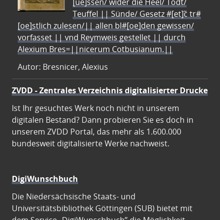
[ue]ssen/ wider die Heel/ Todt/
Teuffel || Sünde/ Gesetz #[et]c̃ tr#
[oe]stlich zulesen/|| allen bl#[oe]den gewissen/
vorfasset || vnd Reymweis gestellet || durch
Alexium Bres=||nicerum Cotbusianum.||
Autor: Bresnicer, Alexius
ZVDD - Zentrales Verzeichnis digitalisierter Drucke
Ist Ihr gesuchtes Werk noch nicht in unserem
digitalen Bestand? Dann probieren Sie es doch in
unserem ZVDD Portal, das mehr als 1.600.000
bundesweit digitalisierte Werke nachweist.
DigiWunschbuch
Die Niedersächsische Staats- und
Universitätsbibliothek Göttingen (SUB) bietet mit