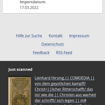
Importdatum:
17.03.2022
Hilfe zur Suche
Kontakt
Impressum
Datenschutz
Feedback
RSS-Feed
Just scanned
Lienhard Hirsing.|| COMOEDIA ||
von dem geystlichen kampff/
Christ=||licher Ritterschafft/ das
ist/ wie die || Christen aus warheit
der schrifft/ sich legen || m#