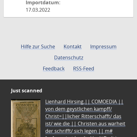
Importdatum:
17.03.2022
Hilfe zur Suche
Kontakt
Impressum
Datenschutz
Feedback
RSS-Feed
Just scanned
Lienhard Hirsing.|| COMOEDIA ||
von dem geystlichen kampff/
Christ=||licher Ritterschafft/ das
ist/ wie die || Christen aus warheit
der schrifft/ sich legen || m#