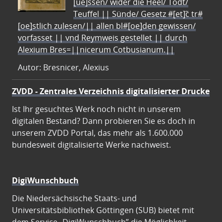
[ue]ssen/ wider die Heel/ Todt/
Teuffel || Sünde/ Gesetz #[et]c̃ tr#
[oe]stlich zulesen/|| allen bl#[oe]den gewissen/
vorfasset || vnd Reymweis gestellet || durch
Alexium Bres=||nicerum Cotbusianum.||
Autor: Bresnicer, Alexius
ZVDD - Zentrales Verzeichnis digitalisierter Drucke
Ist Ihr gesuchtes Werk noch nicht in unserem
digitalen Bestand? Dann probieren Sie es doch in
unserem ZVDD Portal, das mehr als 1.600.000
bundesweit digitalisierte Werke nachweist.
DigiWunschbuch
Die Niedersächsische Staats- und
Universitätsbibliothek Göttingen (SUB) bietet mit