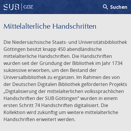
search
Suchen
GDZ
Mittelalterliche Handschriften
Die Niedersächsische Staats- und Universitätsbibliothek
Göttingen besitzt knapp 450 abendländische
mittelalterliche Handschriften. Die Handschriften
wurden seit der Gründung der Bibliothek im Jahr 1734
sukzessive erworben, um den Bestand der
Universalbibliothek zu ergänzen. Im Rahmen des von
der Deutschen Digitalen Bibliothek geförderten Projekts
„Digitalisierung der mittelalterlichen volkssprachlichen
Handschriften der SUB Göttingen“ wurden in einem
ersten Schritt 74 Handschriften digitalisiert. Die
Kollektion wird zukünftig um weitere mittelalterliche
Handschriften erweitert werden.