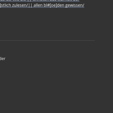
e]stlich zulesen/|| allen bl#[oe]den gewissen/
der