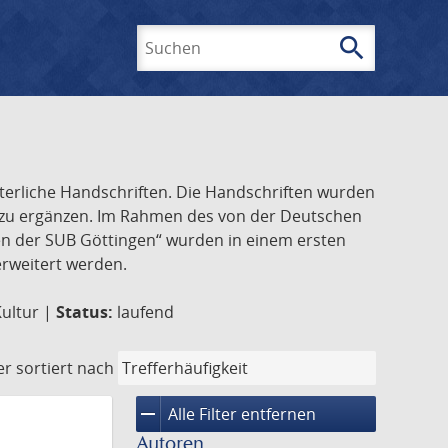
search
Suchen
lterliche Handschriften. Die Handschriften wurden
k zu ergänzen. Im Rahmen des von der Deutschen
ften der SUB Göttingen“ wurden in einem ersten
 erweitert werden.
Kultur |
Status:
laufend
er
sortiert nach
remove
Alle Filter entfernen
Autoren