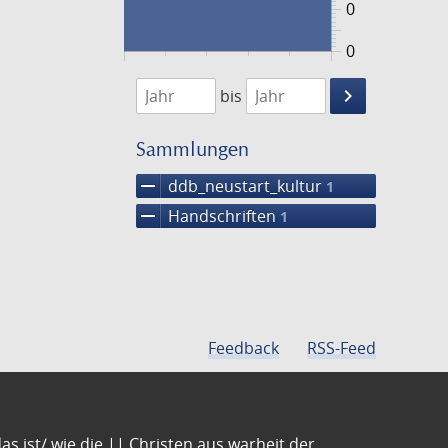
0
0
1474
1475
keyboard_arrow_right
bis
Suche
einschränke
Sammlungen
remove
ddb_neustart_kultur
1
remove
Handschriften
1
Feedback
RSS-Feed
s ist/ wie die || Christen aus warheit der