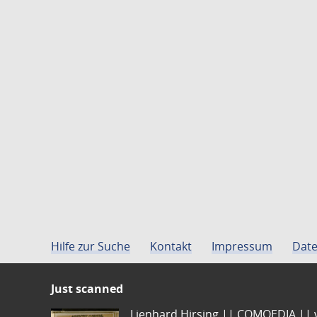
Hilfe zur Suche
Kontakt
Impressum
Date
Just scanned
Lienhard Hirsing.|| COMOEDIA || vo