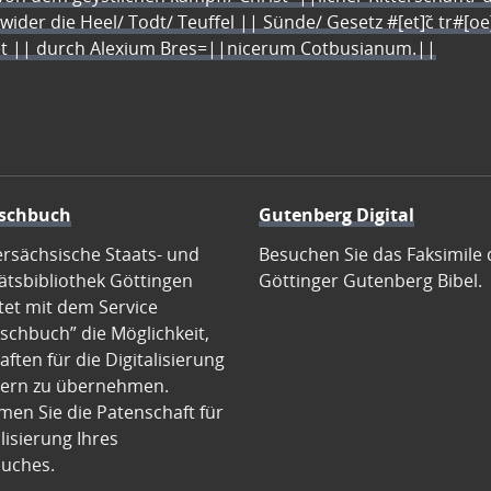
 wider die Heel/ Todt/ Teuffel || Sünde/ Gesetz #[et]c̃ tr#[o
let || durch Alexium Bres=||nicerum Cotbusianum.||
schbuch
Gutenberg Digital
ersächsische Staats- und
Besuchen Sie das Faksimile 
ätsbibliothek Göttingen
Göttinger Gutenberg Bibel.
tet mit dem Service
schbuch” die Möglichkeit,
ften für die Digitalisierung
ern zu übernehmen.
en Sie die Patenschaft für
alisierung Ihres
uches.