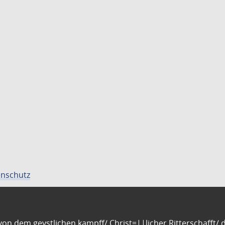
nschutz
n dem geystlichen kampff/ Christ=||licher Ritterschafft/ da