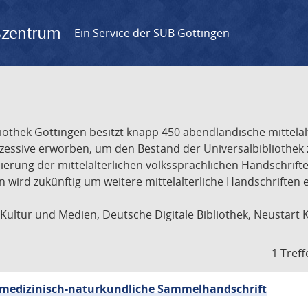
gszentrum
Ein Service der SUB Göttingen
liothek Göttingen besitzt knapp 450 abendländische mittela
ukzessive erworben, um den Bestand der Universalbibliothe
lisierung der mittelalterlichen volkssprachlichen Handschri
ion wird zukünftig um weitere mittelalterliche Handschriften
ultur und Medien, Deutsche Digitale Bibliothek, Neustart 
1 Treff
sch-medizinisch-naturkundliche Sammelhandschrift