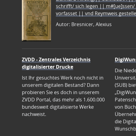
schrifft/ sich legen || m#[ue]ssen/
vorfasset || vnd Reymweis gestel
Autor: Bresnicer, Alexius
ZVDD - Zentrales Verzeichnis
DigiWun
digitalisierter Drucke
Die Nied
Ist Ihr gesuchtes Werk noch nicht in
Universit
unserem digitalen Bestand? Dann
(SUB) bie
probieren Sie es doch in unserem
„DigiWun
ZVDD Portal, das mehr als 1.600.000
Patenscha
bundesweit digitalisierte Werke
von Büch
nachweist.
Übernehm
die Digit
Wunschb