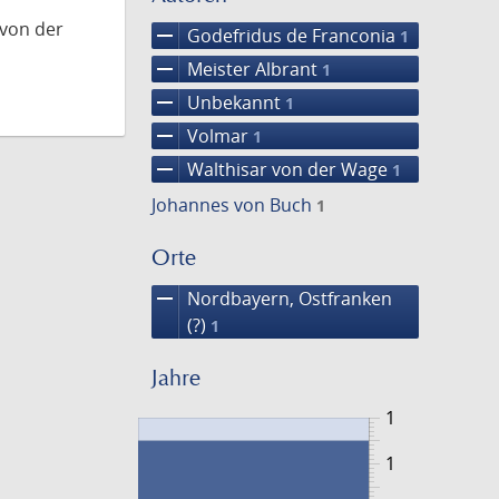
 von der
remove
Godefridus de Franconia
1
remove
Meister Albrant
1
remove
Unbekannt
1
remove
Volmar
1
remove
Walthisar von der Wage
1
Johannes von Buch
1
Orte
remove
Nordbayern, Ostfranken
(?)
1
Jahre
1
1