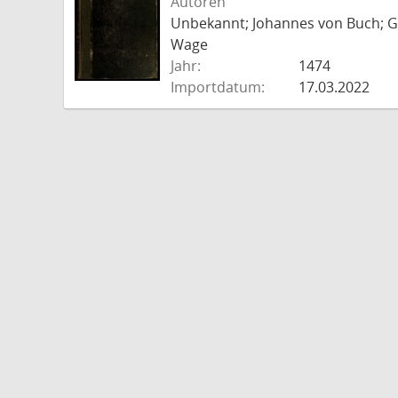
Autoren
Unbekannt; Johannes von Buch; Go
Wage
Jahr:
1474
Importdatum:
17.03.2022