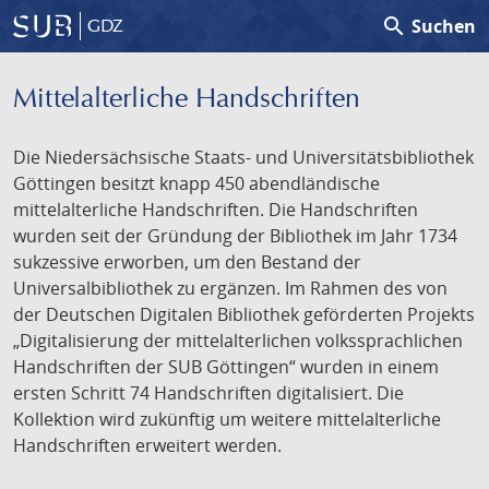
search
Suchen
GDZ
Mittelalterliche Handschriften
Die Niedersächsische Staats- und Universitätsbibliothek
Göttingen besitzt knapp 450 abendländische
mittelalterliche Handschriften. Die Handschriften
wurden seit der Gründung der Bibliothek im Jahr 1734
sukzessive erworben, um den Bestand der
Universalbibliothek zu ergänzen. Im Rahmen des von
der Deutschen Digitalen Bibliothek geförderten Projekts
„Digitalisierung der mittelalterlichen volkssprachlichen
Handschriften der SUB Göttingen“ wurden in einem
ersten Schritt 74 Handschriften digitalisiert. Die
Kollektion wird zukünftig um weitere mittelalterliche
Handschriften erweitert werden.