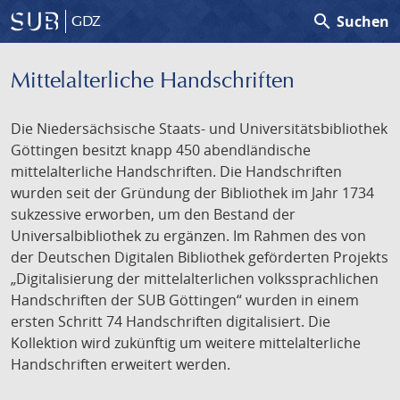
search
Suchen
GDZ
Mittelalterliche Handschriften
Die Niedersächsische Staats- und Universitätsbibliothek
Göttingen besitzt knapp 450 abendländische
mittelalterliche Handschriften. Die Handschriften
wurden seit der Gründung der Bibliothek im Jahr 1734
sukzessive erworben, um den Bestand der
Universalbibliothek zu ergänzen. Im Rahmen des von
der Deutschen Digitalen Bibliothek geförderten Projekts
„Digitalisierung der mittelalterlichen volkssprachlichen
Handschriften der SUB Göttingen“ wurden in einem
ersten Schritt 74 Handschriften digitalisiert. Die
Kollektion wird zukünftig um weitere mittelalterliche
Handschriften erweitert werden.