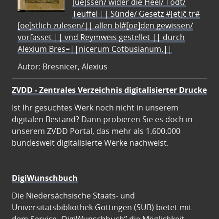
[ue]ssen/ wider die Heel/ Todt/
Teuffel || Sünde/ Gesetz #[et]c̃ tr#
[oe]stlich zulesen/|| allen bl#[oe]den gewissen/
vorfasset || vnd Reymweis gestellet || durch
Alexium Bres=||nicerum Cotbusianum.||
Autor: Bresnicer, Alexius
ZVDD - Zentrales Verzeichnis digitalisierter Drucke
Ist Ihr gesuchtes Werk noch nicht in unserem
digitalen Bestand? Dann probieren Sie es doch in
unserem ZVDD Portal, das mehr als 1.600.000
bundesweit digitalisierte Werke nachweist.
DigiWunschbuch
Die Niedersächsische Staats- und
Universitätsbibliothek Göttingen (SUB) bietet mit