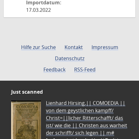
Importdatum:
17.03.2022
Hilfe zur Suche
Kontakt
Impressum
Datenschutz
Feedback
RSS-Feed
Just scanned
Lienhard Hirsing.|| COMOEDIA ||
von dem geystlichen kampff/
Christ=||licher Ritterschafft/ das
ist/ wie die || Christen aus warheit
der schrifft/ sich legen || m#