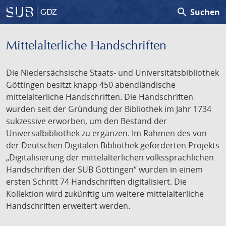
search
Suchen
GDZ
Mittelalterliche Handschriften
Die Niedersächsische Staats- und Universitätsbibliothek
Göttingen besitzt knapp 450 abendländische
mittelalterliche Handschriften. Die Handschriften
wurden seit der Gründung der Bibliothek im Jahr 1734
sukzessive erworben, um den Bestand der
Universalbibliothek zu ergänzen. Im Rahmen des von
der Deutschen Digitalen Bibliothek geförderten Projekts
„Digitalisierung der mittelalterlichen volkssprachlichen
Handschriften der SUB Göttingen“ wurden in einem
ersten Schritt 74 Handschriften digitalisiert. Die
Kollektion wird zukünftig um weitere mittelalterliche
Handschriften erweitert werden.