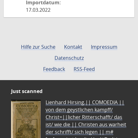
Importdatum:
17.03.2022
Hilfe zur Suche
Kontakt
Impressum
Datenschutz
Feedback
RSS-Feed
Just scanned
Lienhard Hirsing.|| COMOEDIA ||
von dem geystlichen kampff/
Christ=||licher Ritterschafft/ das
ist/ wie die || Christen aus warheit
der schrifft/ sich legen || m#