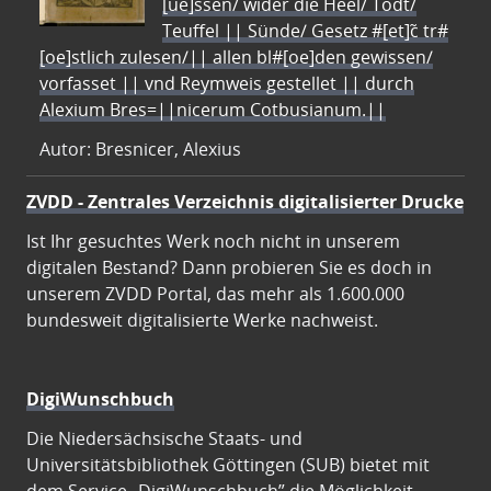
[ue]ssen/ wider die Heel/ Todt/
Teuffel || Sünde/ Gesetz #[et]c̃ tr#
[oe]stlich zulesen/|| allen bl#[oe]den gewissen/
vorfasset || vnd Reymweis gestellet || durch
Alexium Bres=||nicerum Cotbusianum.||
Autor: Bresnicer, Alexius
ZVDD - Zentrales Verzeichnis digitalisierter Drucke
Ist Ihr gesuchtes Werk noch nicht in unserem
digitalen Bestand? Dann probieren Sie es doch in
unserem ZVDD Portal, das mehr als 1.600.000
bundesweit digitalisierte Werke nachweist.
DigiWunschbuch
Die Niedersächsische Staats- und
Universitätsbibliothek Göttingen (SUB) bietet mit