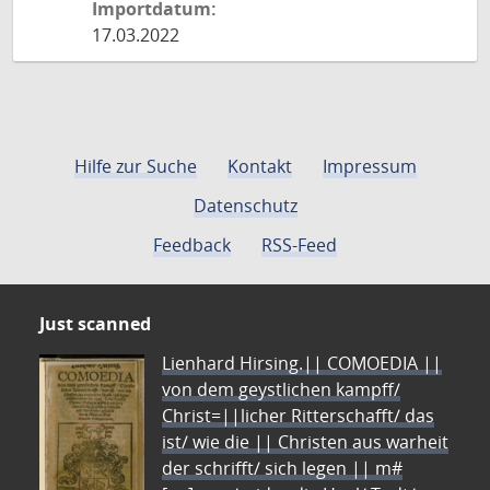
Importdatum:
17.03.2022
Hilfe zur Suche
Kontakt
Impressum
Datenschutz
Feedback
RSS-Feed
Just scanned
Lienhard Hirsing.|| COMOEDIA ||
von dem geystlichen kampff/
Christ=||licher Ritterschafft/ das
ist/ wie die || Christen aus warheit
der schrifft/ sich legen || m#