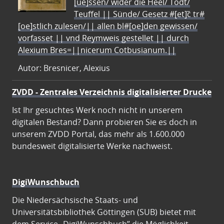
[ue]ssen/ wider die Heel/ Todt/
Teuffel || Sünde/ Gesetz #[et]c̃ tr#
[oe]stlich zulesen/|| allen bl#[oe]den gewissen/
vorfasset || vnd Reymweis gestellet || durch
Alexium Bres=||nicerum Cotbusianum.||
Autor: Bresnicer, Alexius
ZVDD - Zentrales Verzeichnis digitalisierter Drucke
Ist Ihr gesuchtes Werk noch nicht in unserem
digitalen Bestand? Dann probieren Sie es doch in
unserem ZVDD Portal, das mehr als 1.600.000
bundesweit digitalisierte Werke nachweist.
DigiWunschbuch
Die Niedersächsische Staats- und
Universitätsbibliothek Göttingen (SUB) bietet mit