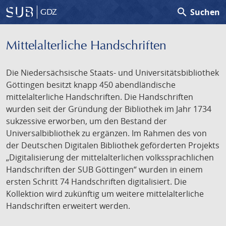
search
Suchen
GDZ
Mittelalterliche Handschriften
Die Niedersächsische Staats- und Universitätsbibliothek
Göttingen besitzt knapp 450 abendländische
mittelalterliche Handschriften. Die Handschriften
wurden seit der Gründung der Bibliothek im Jahr 1734
sukzessive erworben, um den Bestand der
Universalbibliothek zu ergänzen. Im Rahmen des von
der Deutschen Digitalen Bibliothek geförderten Projekts
„Digitalisierung der mittelalterlichen volkssprachlichen
Handschriften der SUB Göttingen“ wurden in einem
ersten Schritt 74 Handschriften digitalisiert. Die
Kollektion wird zukünftig um weitere mittelalterliche
Handschriften erweitert werden.