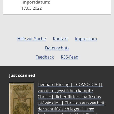
Importdatum:
17.03.2022
Hilfe zur Suche
Kontakt
Impressum
Datenschutz
Feedback
RSS-Feed
Just scanned
Lienhard Hirsing.|| COMOEDIA ||
von dem geystlichen kampff/
Christ=||licher Ritterschafft/ das
ist/ wie die || Christen aus warheit
der schrifft/ sich legen || m#