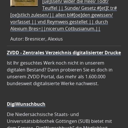
[ue]ssen/ wider die Heel/ Todt/
Teuffel || Sünde/ Gesetz #[et]c̃ tr#
[oe]stlich zulesen/|| allen bl#[oe]den gewissen/
vorfasset || vnd Reymweis gestellet || durch
Alexium Bres=||nicerum Cotbusianum.||
Autor: Bresnicer, Alexius
ZVDD - Zentrales Verzeichnis digitalisierter Drucke
Ist Ihr gesuchtes Werk noch nicht in unserem
digitalen Bestand? Dann probieren Sie es doch in
unserem ZVDD Portal, das mehr als 1.600.000
bundesweit digitalisierte Werke nachweist.
DigiWunschbuch
Die Niedersächsische Staats- und
Universitätsbibliothek Göttingen (SUB) bietet mit