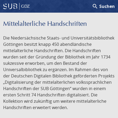
search
Suchen
GDZ
Mittelalterliche Handschriften
Die Niedersächsische Staats- und Universitätsbibliothek
Göttingen besitzt knapp 450 abendländische
mittelalterliche Handschriften. Die Handschriften
wurden seit der Gründung der Bibliothek im Jahr 1734
sukzessive erworben, um den Bestand der
Universalbibliothek zu ergänzen. Im Rahmen des von
der Deutschen Digitalen Bibliothek geförderten Projekts
„Digitalisierung der mittelalterlichen volkssprachlichen
Handschriften der SUB Göttingen“ wurden in einem
ersten Schritt 74 Handschriften digitalisiert. Die
Kollektion wird zukünftig um weitere mittelalterliche
Handschriften erweitert werden.