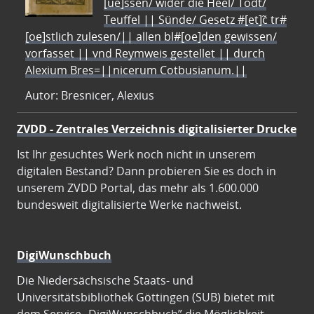
[ue]ssen/ wider die Heel/ Todt/
Teuffel || Sünde/ Gesetz #[et]c̃ tr#
[oe]stlich zulesen/|| allen bl#[oe]den gewissen/
vorfasset || vnd Reymweis gestellet || durch
Alexium Bres=||nicerum Cotbusianum.||
Autor: Bresnicer, Alexius
ZVDD - Zentrales Verzeichnis digitalisierter Drucke
Ist Ihr gesuchtes Werk noch nicht in unserem
digitalen Bestand? Dann probieren Sie es doch in
unserem ZVDD Portal, das mehr als 1.600.000
bundesweit digitalisierte Werke nachweist.
DigiWunschbuch
Die Niedersächsische Staats- und
Universitätsbibliothek Göttingen (SUB) bietet mit