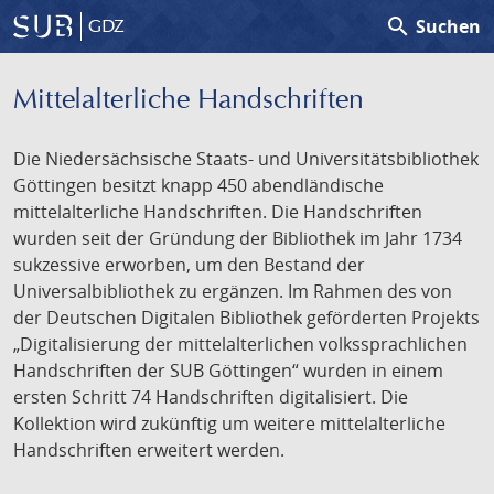
search
Suchen
GDZ
Mittelalterliche Handschriften
Die Niedersächsische Staats- und Universitätsbibliothek
Göttingen besitzt knapp 450 abendländische
mittelalterliche Handschriften. Die Handschriften
wurden seit der Gründung der Bibliothek im Jahr 1734
sukzessive erworben, um den Bestand der
Universalbibliothek zu ergänzen. Im Rahmen des von
der Deutschen Digitalen Bibliothek geförderten Projekts
„Digitalisierung der mittelalterlichen volkssprachlichen
Handschriften der SUB Göttingen“ wurden in einem
ersten Schritt 74 Handschriften digitalisiert. Die
Kollektion wird zukünftig um weitere mittelalterliche
Handschriften erweitert werden.