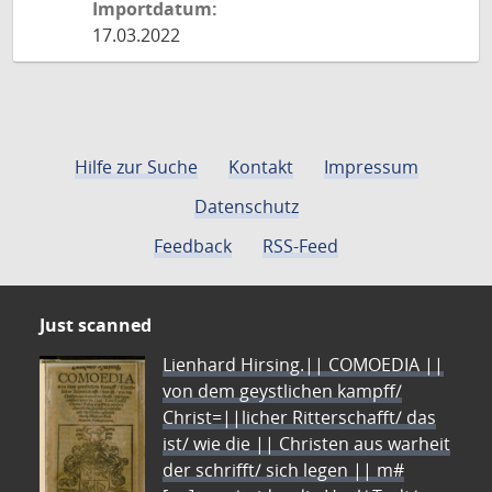
Importdatum:
17.03.2022
Hilfe zur Suche
Kontakt
Impressum
Datenschutz
Feedback
RSS-Feed
Just scanned
Lienhard Hirsing.|| COMOEDIA ||
von dem geystlichen kampff/
Christ=||licher Ritterschafft/ das
ist/ wie die || Christen aus warheit
der schrifft/ sich legen || m#