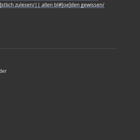
e]stlich zulesen/|| allen bl#[oe]den gewissen/
der