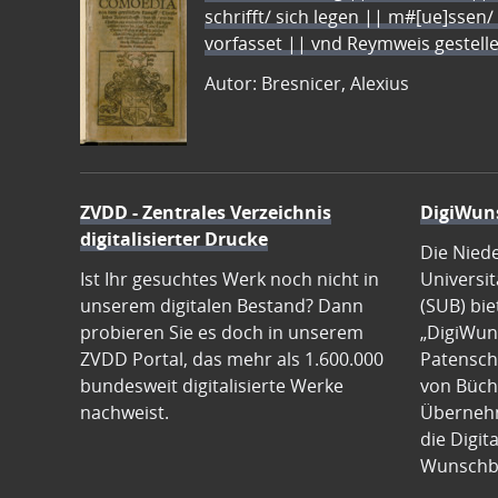
schrifft/ sich legen || m#[ue]ssen/
vorfasset || vnd Reymweis gestel
Autor: Bresnicer, Alexius
ZVDD - Zentrales Verzeichnis
DigiWun
digitalisierter Drucke
Die Nied
Ist Ihr gesuchtes Werk noch nicht in
Universit
unserem digitalen Bestand? Dann
(SUB) bie
probieren Sie es doch in unserem
„DigiWun
ZVDD Portal, das mehr als 1.600.000
Patenscha
bundesweit digitalisierte Werke
von Büch
nachweist.
Übernehm
die Digit
Wunschb