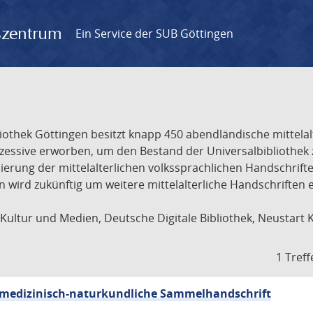
gszentrum
Ein Service der SUB Göttingen
liothek Göttingen besitzt knapp 450 abendländische mittela
ukzessive erworben, um den Bestand der Universalbibliothe
lisierung der mittelalterlichen volkssprachlichen Handschri
ion wird zukünftig um weitere mittelalterliche Handschriften
ultur und Medien, Deutsche Digitale Bibliothek, Neustart 
1 Treff
sch-medizinisch-naturkundliche Sammelhandschrift