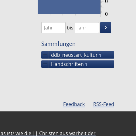
0
0
1474
1475
keyboard_arrow_right
bis
Suche
einschränke
Sammlungen
remove
ddb_neustart_kultur
1
remove
Handschriften
1
Feedback
RSS-Feed
s ist/ wie die || Christen aus warheit der