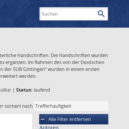
search
Suchen
lterliche Handschriften. Die Handschriften wurden
k zu ergänzen. Im Rahmen des von der Deutschen
ften der SUB Göttingen“ wurden in einem ersten
 erweitert werden.
Kultur |
Status:
laufend
er
sortiert nach
remove
Alle Filter entfernen
Autoren