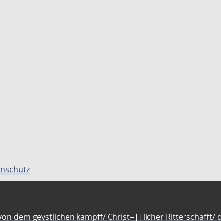
nschutz
n dem geystlichen kampff/ Christ=||licher Ritterschafft/ da