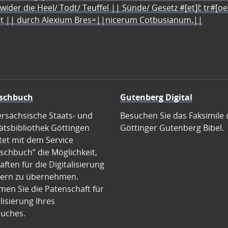
 wider die Heel/ Todt/ Teuffel || Sünde/ Gesetz #[et]c̃ tr#[o
let || durch Alexium Bres=||nicerum Cotbusianum.||
schbuch
Gutenberg Digital
ersächsische Staats- und
Besuchen Sie das Faksimile 
ätsbibliothek Göttingen
Göttinger Gutenberg Bibel.
tet mit dem Service
schbuch” die Möglichkeit,
ften für die Digitalisierung
ern zu übernehmen.
en Sie die Patenschaft für
alisierung Ihres
uches.