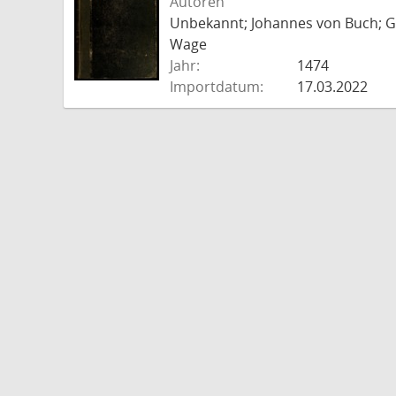
Autoren
Unbekannt; Johannes von Buch; Go
Wage
Jahr:
1474
Importdatum:
17.03.2022