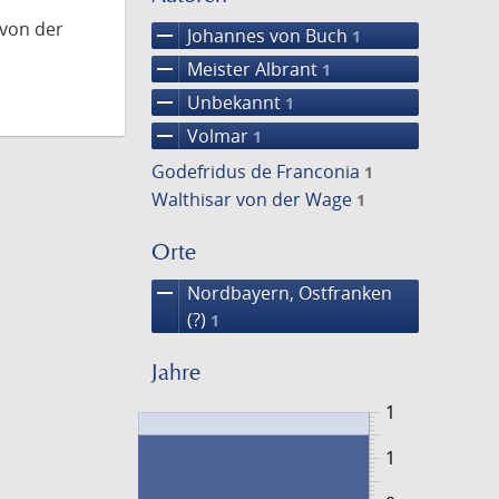
 von der
remove
Johannes von Buch
1
remove
Meister Albrant
1
remove
Unbekannt
1
remove
Volmar
1
Godefridus de Franconia
1
Walthisar von der Wage
1
Orte
remove
Nordbayern, Ostfranken
(?)
1
Jahre
1
1