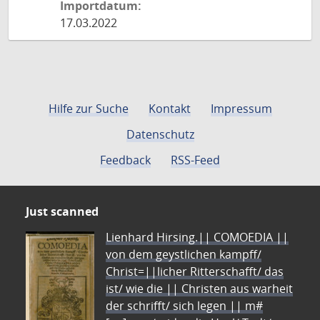
Importdatum:
17.03.2022
Hilfe zur Suche
Kontakt
Impressum
Datenschutz
Feedback
RSS-Feed
Just scanned
Lienhard Hirsing.|| COMOEDIA ||
von dem geystlichen kampff/
Christ=||licher Ritterschafft/ das
ist/ wie die || Christen aus warheit
der schrifft/ sich legen || m#