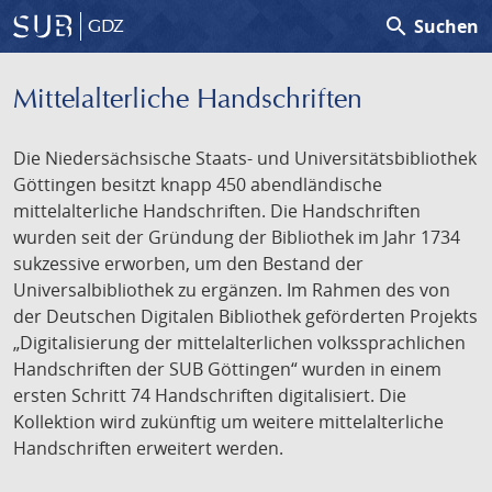
search
Suchen
GDZ
Mittelalterliche Handschriften
Die Niedersächsische Staats- und Universitätsbibliothek
Göttingen besitzt knapp 450 abendländische
mittelalterliche Handschriften. Die Handschriften
wurden seit der Gründung der Bibliothek im Jahr 1734
sukzessive erworben, um den Bestand der
Universalbibliothek zu ergänzen. Im Rahmen des von
der Deutschen Digitalen Bibliothek geförderten Projekts
„Digitalisierung der mittelalterlichen volkssprachlichen
Handschriften der SUB Göttingen“ wurden in einem
ersten Schritt 74 Handschriften digitalisiert. Die
Kollektion wird zukünftig um weitere mittelalterliche
Handschriften erweitert werden.