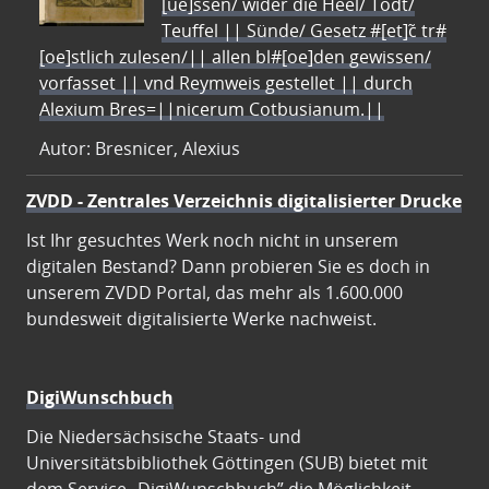
[ue]ssen/ wider die Heel/ Todt/
Teuffel || Sünde/ Gesetz #[et]c̃ tr#
[oe]stlich zulesen/|| allen bl#[oe]den gewissen/
vorfasset || vnd Reymweis gestellet || durch
Alexium Bres=||nicerum Cotbusianum.||
Autor: Bresnicer, Alexius
ZVDD - Zentrales Verzeichnis digitalisierter Drucke
Ist Ihr gesuchtes Werk noch nicht in unserem
digitalen Bestand? Dann probieren Sie es doch in
unserem ZVDD Portal, das mehr als 1.600.000
bundesweit digitalisierte Werke nachweist.
DigiWunschbuch
Die Niedersächsische Staats- und
Universitätsbibliothek Göttingen (SUB) bietet mit