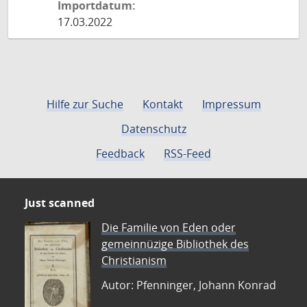
Importdatum:
17.03.2022
Hilfe zur Suche
Kontakt
Impressum
Datenschutz
Feedback
RSS-Feed
Just scanned
Die Familie von Eden oder
gemeinnüzige Bibliothek des
Christianism
Autor: Pfenninger, Johann Konrad