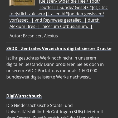
[ue]ssen/ wider die Heel/ Todt/
Teuffel || Sünde/ Gesetz #[et]c̃ tr#
[oe]stlich zulesen/|| allen bl#[oe]den gewissen/
vorfasset || vnd Reymweis gestellet || durch
Alexium Bres=||nicerum Cotbusianum.||
Autor: Bresnicer, Alexius
ZVDD - Zentrales Verzeichnis digitalisierter Drucke
Ist Ihr gesuchtes Werk noch nicht in unserem
digitalen Bestand? Dann probieren Sie es doch in
unserem ZVDD Portal, das mehr als 1.600.000
bundesweit digitalisierte Werke nachweist.
DigiWunschbuch
Die Niedersächsische Staats- und
Universitätsbibliothek Göttingen (SUB) bietet mit