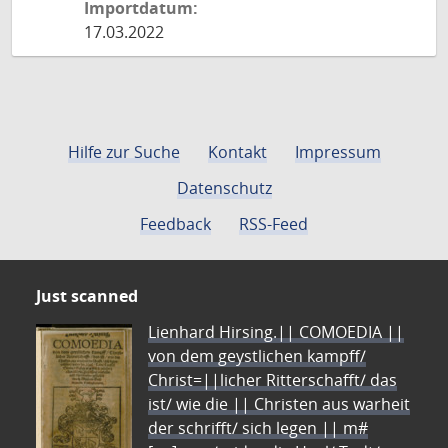
Importdatum:
17.03.2022
Hilfe zur Suche
Kontakt
Impressum
Datenschutz
Feedback
RSS-Feed
Just scanned
Lienhard Hirsing.|| COMOEDIA ||
von dem geystlichen kampff/
Christ=||licher Ritterschafft/ das
ist/ wie die || Christen aus warheit
der schrifft/ sich legen || m#