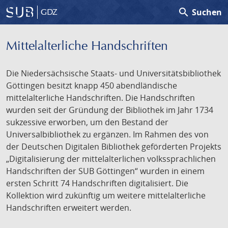
search
Suchen
GDZ
Mittelalterliche Handschriften
Die Niedersächsische Staats- und Universitätsbibliothek
Göttingen besitzt knapp 450 abendländische
mittelalterliche Handschriften. Die Handschriften
wurden seit der Gründung der Bibliothek im Jahr 1734
sukzessive erworben, um den Bestand der
Universalbibliothek zu ergänzen. Im Rahmen des von
der Deutschen Digitalen Bibliothek geförderten Projekts
„Digitalisierung der mittelalterlichen volkssprachlichen
Handschriften der SUB Göttingen“ wurden in einem
ersten Schritt 74 Handschriften digitalisiert. Die
Kollektion wird zukünftig um weitere mittelalterliche
Handschriften erweitert werden.