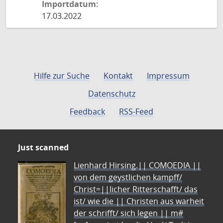
Importdatum:
17.03.2022
Hilfe zur Suche
Kontakt
Impressum
Datenschutz
Feedback
RSS-Feed
Just scanned
Lienhard Hirsing.|| COMOEDIA ||
von dem geystlichen kampff/
Christ=||licher Ritterschafft/ das
ist/ wie die || Christen aus warheit
der schrifft/ sich legen || m#