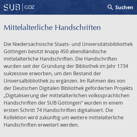
search
Suchen
GDZ
Mittelalterliche Handschriften
Die Niedersächsische Staats- und Universitätsbibliothek
Göttingen besitzt knapp 450 abendländische
mittelalterliche Handschriften. Die Handschriften
wurden seit der Gründung der Bibliothek im Jahr 1734
sukzessive erworben, um den Bestand der
Universalbibliothek zu ergänzen. Im Rahmen des von
der Deutschen Digitalen Bibliothek geförderten Projekts
„Digitalisierung der mittelalterlichen volkssprachlichen
Handschriften der SUB Göttingen“ wurden in einem
ersten Schritt 74 Handschriften digitalisiert. Die
Kollektion wird zukünftig um weitere mittelalterliche
Handschriften erweitert werden.