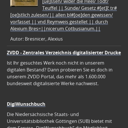
[ue]ssen/ wider die Heel/ Todt/
Teuffel || Sünde/ Gesetz #[et]c̃ tr#
[oe]stlich zulesen/|| allen bl#[oe]den gewissen/
vorfasset || vnd Reymweis gestellet || durch
Alexium Bres=||nicerum Cotbusianum.||
Autor: Bresnicer, Alexius
ZVDD - Zentrales Verzeichnis digitalisierter Drucke
Ist Ihr gesuchtes Werk noch nicht in unserem
digitalen Bestand? Dann probieren Sie es doch in
unserem ZVDD Portal, das mehr als 1.600.000
bundesweit digitalisierte Werke nachweist.
DigiWunschbuch
Die Niedersächsische Staats- und
Universitätsbibliothek Göttingen (SUB) bietet mit