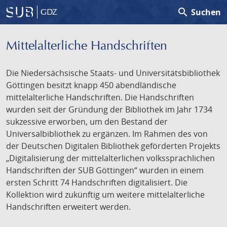
search
Suchen
GDZ
Mittelalterliche Handschriften
Die Niedersächsische Staats- und Universitätsbibliothek
Göttingen besitzt knapp 450 abendländische
mittelalterliche Handschriften. Die Handschriften
wurden seit der Gründung der Bibliothek im Jahr 1734
sukzessive erworben, um den Bestand der
Universalbibliothek zu ergänzen. Im Rahmen des von
der Deutschen Digitalen Bibliothek geförderten Projekts
„Digitalisierung der mittelalterlichen volkssprachlichen
Handschriften der SUB Göttingen“ wurden in einem
ersten Schritt 74 Handschriften digitalisiert. Die
Kollektion wird zukünftig um weitere mittelalterliche
Handschriften erweitert werden.