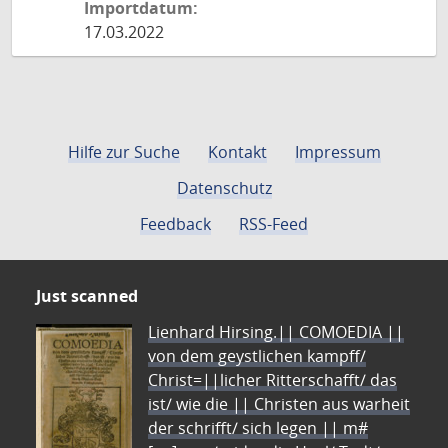
Importdatum:
17.03.2022
Hilfe zur Suche
Kontakt
Impressum
Datenschutz
Feedback
RSS-Feed
Just scanned
Lienhard Hirsing.|| COMOEDIA ||
von dem geystlichen kampff/
Christ=||licher Ritterschafft/ das
ist/ wie die || Christen aus warheit
der schrifft/ sich legen || m#