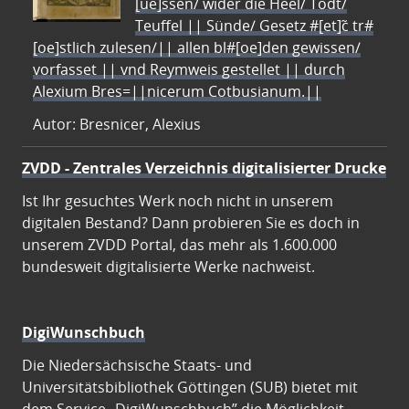
[ue]ssen/ wider die Heel/ Todt/
Teuffel || Sünde/ Gesetz #[et]c̃ tr#
[oe]stlich zulesen/|| allen bl#[oe]den gewissen/
vorfasset || vnd Reymweis gestellet || durch
Alexium Bres=||nicerum Cotbusianum.||
Autor: Bresnicer, Alexius
ZVDD - Zentrales Verzeichnis digitalisierter Drucke
Ist Ihr gesuchtes Werk noch nicht in unserem
digitalen Bestand? Dann probieren Sie es doch in
unserem ZVDD Portal, das mehr als 1.600.000
bundesweit digitalisierte Werke nachweist.
DigiWunschbuch
Die Niedersächsische Staats- und
Universitätsbibliothek Göttingen (SUB) bietet mit