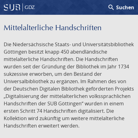
search
Suchen
GDZ
Mittelalterliche Handschriften
Die Niedersächsische Staats- und Universitätsbibliothek
Göttingen besitzt knapp 450 abendländische
mittelalterliche Handschriften. Die Handschriften
wurden seit der Gründung der Bibliothek im Jahr 1734
sukzessive erworben, um den Bestand der
Universalbibliothek zu ergänzen. Im Rahmen des von
der Deutschen Digitalen Bibliothek geförderten Projekts
„Digitalisierung der mittelalterlichen volkssprachlichen
Handschriften der SUB Göttingen“ wurden in einem
ersten Schritt 74 Handschriften digitalisiert. Die
Kollektion wird zukünftig um weitere mittelalterliche
Handschriften erweitert werden.