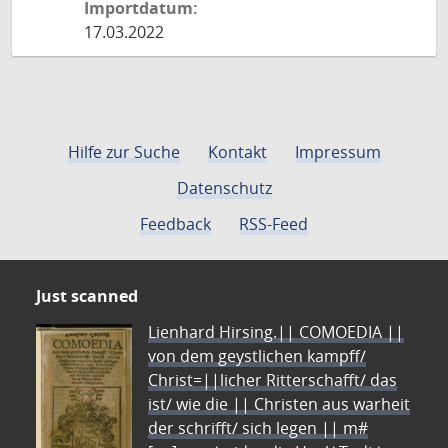
Importdatum:
17.03.2022
Hilfe zur Suche
Kontakt
Impressum
Datenschutz
Feedback
RSS-Feed
Just scanned
Lienhard Hirsing.|| COMOEDIA ||
von dem geystlichen kampff/
Christ=||licher Ritterschafft/ das
ist/ wie die || Christen aus warheit
der schrifft/ sich legen || m#