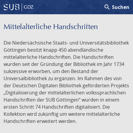
search
Suchen
GDZ
Mittelalterliche Handschriften
Die Niedersächsische Staats- und Universitätsbibliothek
Göttingen besitzt knapp 450 abendländische
mittelalterliche Handschriften. Die Handschriften
wurden seit der Gründung der Bibliothek im Jahr 1734
sukzessive erworben, um den Bestand der
Universalbibliothek zu ergänzen. Im Rahmen des von
der Deutschen Digitalen Bibliothek geförderten Projekts
„Digitalisierung der mittelalterlichen volkssprachlichen
Handschriften der SUB Göttingen“ wurden in einem
ersten Schritt 74 Handschriften digitalisiert. Die
Kollektion wird zukünftig um weitere mittelalterliche
Handschriften erweitert werden.