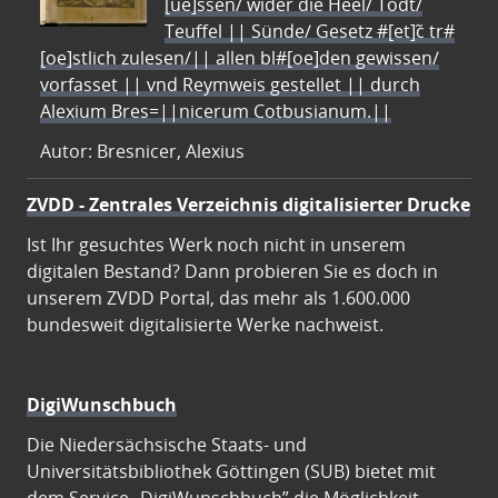
[ue]ssen/ wider die Heel/ Todt/
Teuffel || Sünde/ Gesetz #[et]c̃ tr#
[oe]stlich zulesen/|| allen bl#[oe]den gewissen/
vorfasset || vnd Reymweis gestellet || durch
Alexium Bres=||nicerum Cotbusianum.||
Autor: Bresnicer, Alexius
ZVDD - Zentrales Verzeichnis digitalisierter Drucke
Ist Ihr gesuchtes Werk noch nicht in unserem
digitalen Bestand? Dann probieren Sie es doch in
unserem ZVDD Portal, das mehr als 1.600.000
bundesweit digitalisierte Werke nachweist.
DigiWunschbuch
Die Niedersächsische Staats- und
Universitätsbibliothek Göttingen (SUB) bietet mit