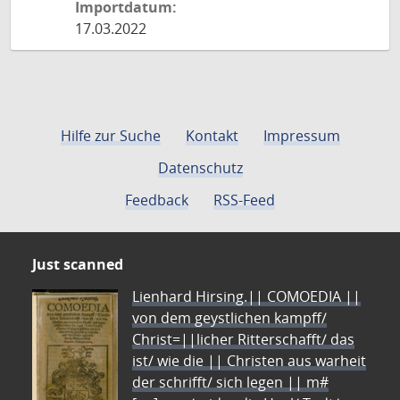
Importdatum:
17.03.2022
Hilfe zur Suche
Kontakt
Impressum
Datenschutz
Feedback
RSS-Feed
Just scanned
Lienhard Hirsing.|| COMOEDIA ||
von dem geystlichen kampff/
Christ=||licher Ritterschafft/ das
ist/ wie die || Christen aus warheit
der schrifft/ sich legen || m#