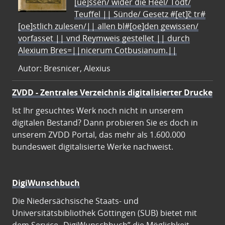
[ue]ssen/ wider die Heel/ Todt/
Teuffel || Sünde/ Gesetz #[et]c̃ tr#
[oe]stlich zulesen/|| allen bl#[oe]den gewissen/
vorfasset || vnd Reymweis gestellet || durch
Alexium Bres=||nicerum Cotbusianum.||
Autor: Bresnicer, Alexius
ZVDD - Zentrales Verzeichnis digitalisierter Drucke
Ist Ihr gesuchtes Werk noch nicht in unserem
digitalen Bestand? Dann probieren Sie es doch in
unserem ZVDD Portal, das mehr als 1.600.000
bundesweit digitalisierte Werke nachweist.
DigiWunschbuch
Die Niedersächsische Staats- und
Universitätsbibliothek Göttingen (SUB) bietet mit