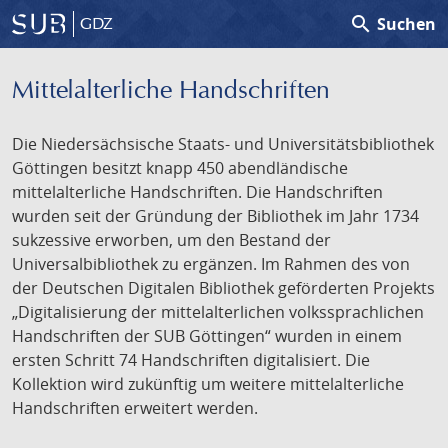
search
Suchen
GDZ
Mittelalterliche Handschriften
Die Niedersächsische Staats- und Universitätsbibliothek
Göttingen besitzt knapp 450 abendländische
mittelalterliche Handschriften. Die Handschriften
wurden seit der Gründung der Bibliothek im Jahr 1734
sukzessive erworben, um den Bestand der
Universalbibliothek zu ergänzen. Im Rahmen des von
der Deutschen Digitalen Bibliothek geförderten Projekts
„Digitalisierung der mittelalterlichen volkssprachlichen
Handschriften der SUB Göttingen“ wurden in einem
ersten Schritt 74 Handschriften digitalisiert. Die
Kollektion wird zukünftig um weitere mittelalterliche
Handschriften erweitert werden.