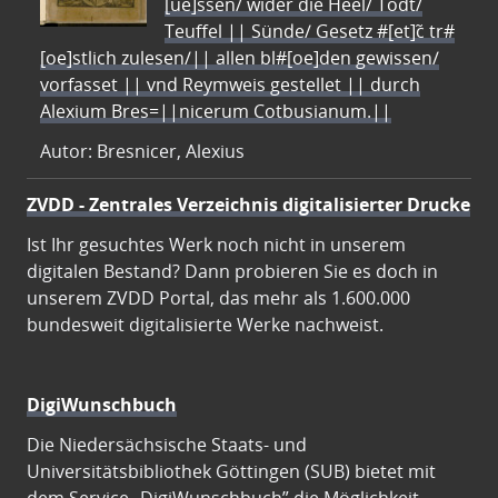
[ue]ssen/ wider die Heel/ Todt/
Teuffel || Sünde/ Gesetz #[et]c̃ tr#
[oe]stlich zulesen/|| allen bl#[oe]den gewissen/
vorfasset || vnd Reymweis gestellet || durch
Alexium Bres=||nicerum Cotbusianum.||
Autor: Bresnicer, Alexius
ZVDD - Zentrales Verzeichnis digitalisierter Drucke
Ist Ihr gesuchtes Werk noch nicht in unserem
digitalen Bestand? Dann probieren Sie es doch in
unserem ZVDD Portal, das mehr als 1.600.000
bundesweit digitalisierte Werke nachweist.
DigiWunschbuch
Die Niedersächsische Staats- und
Universitätsbibliothek Göttingen (SUB) bietet mit